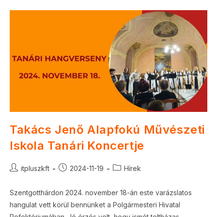
Takács Jenő Alapfokú Művészeti
Iskola Tanári Koncertje
Post
Post
Post
itpluszkft
2024-11-19
Hírek
author:
published:
category:
Szentgotthárdon 2024. november 18-án este varázslatos
hangulat vett körül bennünket a Polgármesteri Hivatal
Refektóriumában. Jó érzés volt, hogy ismét teltházas