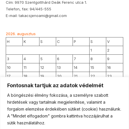
Cím: 9970 Szentgotthárd Deák Ferenc utca 1.
Telefon, fax: 94/445-555
E-mail: takacsjenoami@gmail.com
2026. augusztus
H
K
S
C
P
S
V
1
2
3
4
5
6
7
8
9
10
11
12
13
14
15
16
17
18
19
20
21
22
23
Fontosnak tartjuk az adatok védelmét
24
25
26
27
28
29
30
31
A böngészési élmény fokozása, a személyre szabott
hirdetések vagy tartalmak megjelenítése, valamint a
forgalom elemzése érdekében sütiket (cookie) használunk.
« jún
A "Mindet elfogadom" gombra kattintva hozzájárulhat a
sütik használatához.