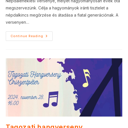
Népdaléneklési Versenye, melyet hagyományosan évek óta
megszervezünk. Célja a hagyományok iránti tisztelet a
népdalkincs megőrzése és átadása a fiatal generációnak. A
versenyen…
Népdaléneklési
Continue Reading
Verseny
Tagozati hangverseny