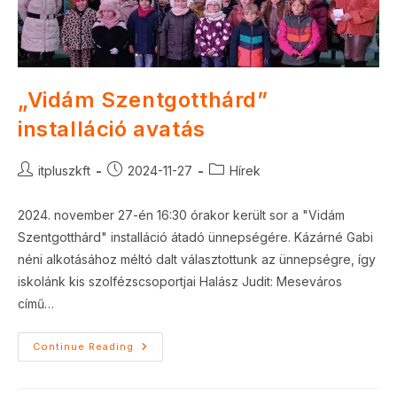
„Vidám Szentgotthárd”
installáció avatás
Post
Post
Post
itpluszkft
2024-11-27
Hírek
author:
published:
category:
2024. november 27-én 16:30 órakor került sor a "Vidám
Szentgotthárd" installáció átadó ünnepségére. Kázárné Gabi
néni alkotásához méltó dalt választottunk az ünnepségre, így
iskolánk kis szolfézscsoportjai Halász Judit: Meseváros
című…
„Vidám
Continue Reading
Szentgotthárd”
Installáció
Avatás