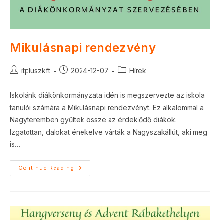
Mikulásnapi rendezvény
Post
Post
Post
itpluszkft
2024-12-07
Hírek
author:
published:
category:
Iskolánk diákönkormányzata idén is megszervezte az iskola
tanulói számára a Mikulásnapi rendezvényt. Ez alkalommal a
Nagyteremben gyűltek össze az érdeklődő diákok.
Izgatottan, dalokat énekelve várták a Nagyszakállút, aki meg
is…
Mikulásnapi
Continue Reading
Rendezvény