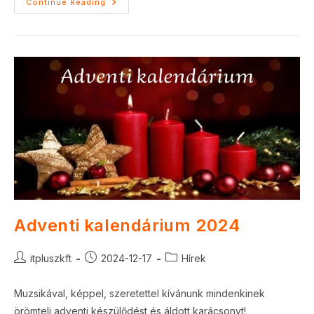
Lépcsőgaléria
Continue Reading
Adventi kalendárium 2024
Post
Post
Post
itpluszkft
2024-12-17
Hírek
author:
published:
category:
Muzsikával, képpel, szeretettel kívánunk mindenkinek
örömteli adventi készülődést és áldott karácsonyt!