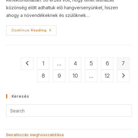
közönség előtt adhattuk elő hangversenyünket, hiszen
ahogy a növendékeknek és szülőknek…
Takács
Continue Reading
Jenő
Alapfokú
Művészeti
Iskola
Tanári
Koncertje
1
…
4
5
6
7
Go to the previous page
8
9
10
…
12
Go to t
Keresés
Beiratkozás meghosszabítása