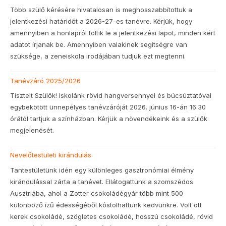
Több szülő kérésére hivatalosan is meghosszabbítottuk a
jelentkezési határidőt a 2026-27-es tanévre. Kérjük, hogy
amennyiben a honlapról töltik le a jelentkezési lapot, minden kért
adatot írjanak be. Amennyiben valakinek segítségre van
szüksége, a zeneiskola irodájában tudjuk ezt megtenni.
Tanévzáró 2025/2026
Tisztelt Szülők! Iskolánk rövid hangversennyel és búcsúztatóval
egybekötött ünnepélyes tanévzáróját 2026. június 16-án 16:30
órától tartjuk a színházban. Kérjük a növendékeink és a szülők
megjelenését.
Nevelőtestületi kirándulás
Tantestületünk idén egy különleges gasztronómiai élmény
kirándulással zárta a tanévet. Ellátogattunk a szomszédos
Ausztriába, ahol a Zotter csokoládégyár több mint 500
különböző ízű édességéből kóstolhattunk kedvünkre. Volt ott
kerek csokoládé, szögletes csokoládé, hosszú csokoládé, rövid