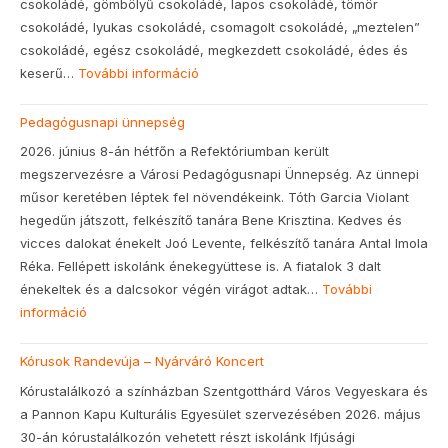
csokoládé, gömbölyű csokoládé, lapos csokoládé, tömör
csokoládé, lyukas csokoládé, csomagolt csokoládé, „meztelen”
csokoládé, egész csokoládé, megkezdett csokoládé, édes és
keserű…
További információ
:
Nevelőtestületi
Pedagógusnapi ünnepség
kirándulás
2026. június 8-án hétfőn a Refektóriumban került
megszervezésre a Városi Pedagógusnapi Ünnepség. Az ünnepi
műsor keretében léptek fel növendékeink. Tóth Garcia Violant
hegedűn játszott, felkészítő tanára Bene Krisztina. Kedves és
vicces dalokat énekelt Joó Levente, felkészítő tanára Antal Imola
Réka. Fellépett iskolánk énekegyüttese is. A fiatalok 3 dalt
énekeltek és a dalcsokor végén virágot adtak…
További
információ
:
Pedagógusnapi
Kórusok Randevúja – Nyárváró Koncert
ünnepség
Kórustalálkozó a színházban Szentgotthárd Város Vegyeskara és
a Pannon Kapu Kulturális Egyesület szervezésében 2026. május
30-án kórustalálkozón vehetett részt iskolánk Ifjúsági