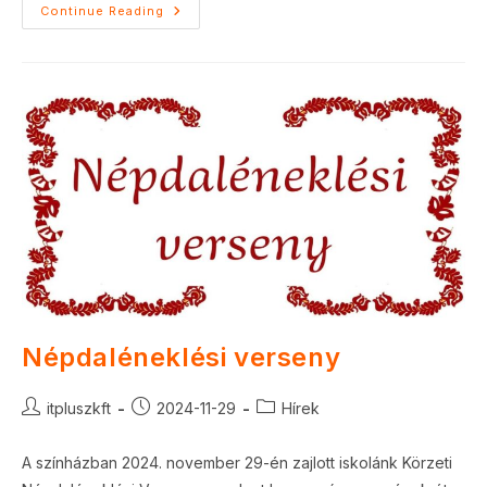
Adventi
Continue Reading
Hangverseny
Népdaléneklési verseny
Post
Post
Post
itpluszkft
2024-11-29
Hírek
author:
published:
category:
A színházban 2024. november 29-én zajlott iskolánk Körzeti