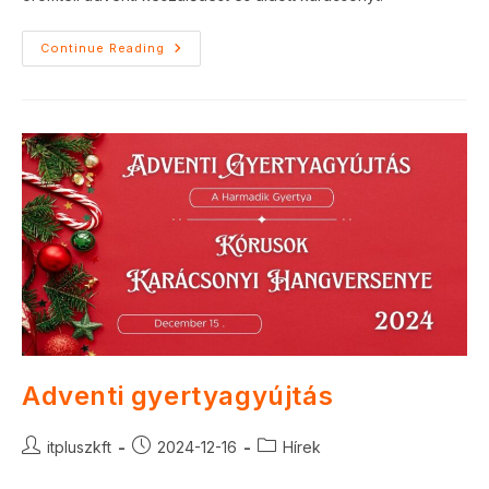
Adventi
Continue Reading
Kalendárium
2024
Adventi gyertyagyújtás
Post
Post
Post
itpluszkft
2024-12-16
Hírek
author:
published:
category: