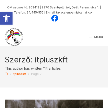
Skip
OM azonosító: 203412 | 9970 Szentgotthárd, Deák Ferenc utca 1. |
to
Eszköztár megnyitása
Telefon: 94/445-555 | E-mail: takacsjenoami@gmail.com
content
Menu
Szerző:
itpluszkft
This author has written 114 articles
>
itpluszkft
>
Page 7