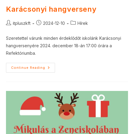
Karácsonyi hangverseny
Post
Post
Post
itpluszkft
2024-12-10
Hírek
author:
published:
category:
Szeretettel várunk minden érdeklődőt iskolánk Karácsonyi
hangversenyére 2024. december 18-án 17:00 órára a
Refektóriumba.
Karácsonyi
Continue Reading
Hangverseny