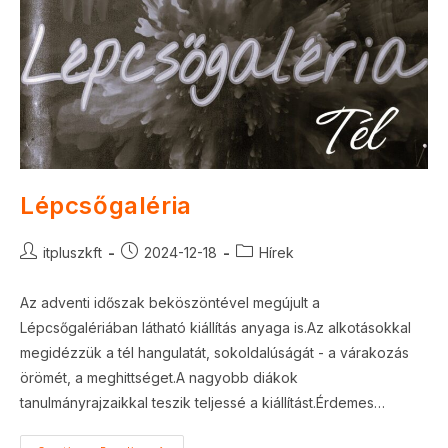
Lépcsőgaléria
Post
Post
Post
itpluszkft
2024-12-18
Hírek
author:
published:
category:
Az adventi időszak beköszöntével megújult a
Lépcsőgalériában látható kiállítás anyaga is.Az alkotásokkal
megidézzük a tél hangulatát, sokoldalúságát - a várakozás
örömét, a meghittséget.A nagyobb diákok
tanulmányrajzaikkal teszik teljessé a kiállítást.Érdemes…