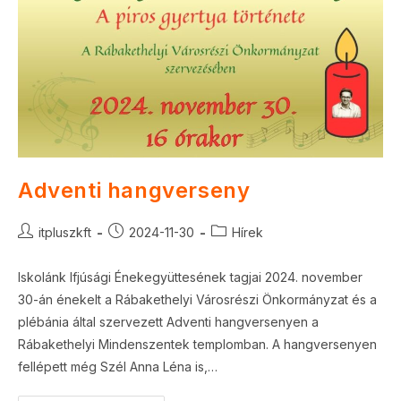
Adventi hangverseny
Post
Post
Post
itpluszkft
2024-11-30
Hírek
author:
published:
category:
Iskolánk Ifjúsági Énekegyüttesének tagjai 2024. november
30-án énekelt a Rábakethelyi Városrészi Önkormányzat és a
plébánia által szervezett Adventi hangversenyen a
Rábakethelyi Mindenszentek templomban. A hangversenyen
fellépett még Szél Anna Léna is,…