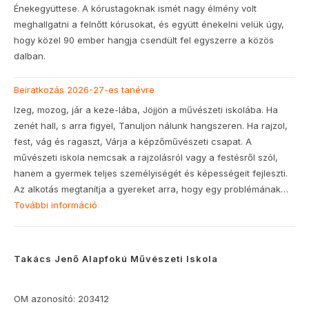
Énekegyüttese. A kórustagoknak ismét nagy élmény volt
meghallgatni a felnőtt kórusokat, és együtt énekelni velük úgy,
hogy közel 90 ember hangja csendült fel egyszerre a közös
dalban.
Beiratkozás 2026-27-es tanévre
Izeg, mozog, jár a keze-lába, Jöjjön a művészeti iskolába. Ha
zenét hall, s arra figyel, Tanuljon nálunk hangszeren. Ha rajzol,
fest, vág és ragaszt, Várja a képzőművészeti csapat. A
művészeti iskola nemcsak a rajzolásról vagy a festésről szól,
hanem a gyermek teljes személyiségét és képességeit fejleszti.
Az alkotás megtanítja a gyereket arra, hogy egy problémának…
További információ
:
Beiratkozás
2026-
27-
Takács Jenő Alapfokú Művészeti Iskola
es
tanévre
OM azonosító: 203412