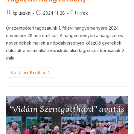
Post
Post
Post
itpluszkft
2024-11-28
Hírek
author:
published:
category:
Őriszentpéteri tagozatunk 1. félévi hangversenyére 2024.
november 28.án került sor. A hangversenyen a hangszeres
növendékek mellett a népdalversenyre készülő gyerekek
dalcsokra és az általános iskola alsó tagozatos kórusának 2
dala…
Tagozati
Continue Reading
Hangverseny