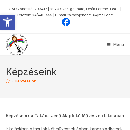
Skip
OM azonosító: 203412 | 9970 Szentgotthárd, Deák Ferenc utca 1. |
to
Eszköztár megnyitása
Telefon: 94/445-555 | E-mail: takacsjenoami@gmail.com
content
Menu
Képzéseink
>
Képzéseink
Képzéseink a Takács Jenő Alapfokú Művészeti Iskolában
Iskolánkban a tanulók két művészeti ágban kapcsolódhatnak