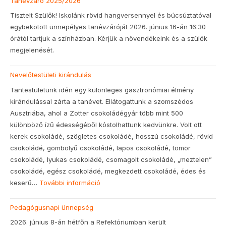
Tanévzáró 2025/2026
Tisztelt Szülők! Iskolánk rövid hangversennyel és búcsúztatóval
egybekötött ünnepélyes tanévzáróját 2026. június 16-án 16:30
órától tartjuk a színházban. Kérjük a növendékeink és a szülők
megjelenését.
Nevelőtestületi kirándulás
Tantestületünk idén egy különleges gasztronómiai élmény
kirándulással zárta a tanévet. Ellátogattunk a szomszédos
Ausztriába, ahol a Zotter csokoládégyár több mint 500
különböző ízű édességéből kóstolhattunk kedvünkre. Volt ott
kerek csokoládé, szögletes csokoládé, hosszú csokoládé, rövid
csokoládé, gömbölyű csokoládé, lapos csokoládé, tömör
csokoládé, lyukas csokoládé, csomagolt csokoládé, „meztelen”
csokoládé, egész csokoládé, megkezdett csokoládé, édes és
keserű…
További információ
:
Nevelőtestületi
Pedagógusnapi ünnepség
kirándulás
2026. június 8-án hétfőn a Refektóriumban került