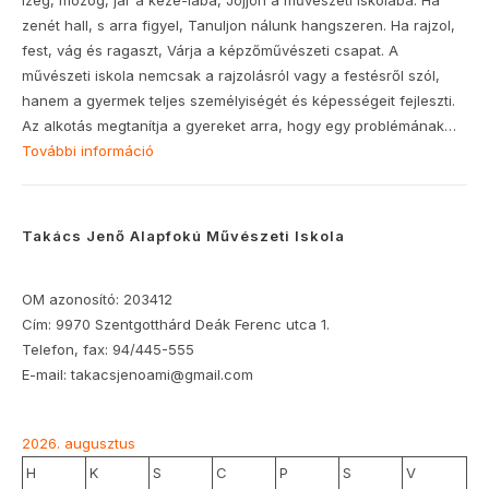
Izeg, mozog, jár a keze-lába, Jöjjön a művészeti iskolába. Ha
zenét hall, s arra figyel, Tanuljon nálunk hangszeren. Ha rajzol,
fest, vág és ragaszt, Várja a képzőművészeti csapat. A
művészeti iskola nemcsak a rajzolásról vagy a festésről szól,
hanem a gyermek teljes személyiségét és képességeit fejleszti.
Az alkotás megtanítja a gyereket arra, hogy egy problémának…
További információ
:
Beiratkozás
2026-
27-
Takács Jenő Alapfokú Művészeti Iskola
es
tanévre
OM azonosító: 203412
Cím: 9970 Szentgotthárd Deák Ferenc utca 1.
Telefon, fax: 94/445-555
E-mail: takacsjenoami@gmail.com
2026. augusztus
H
K
S
C
P
S
V