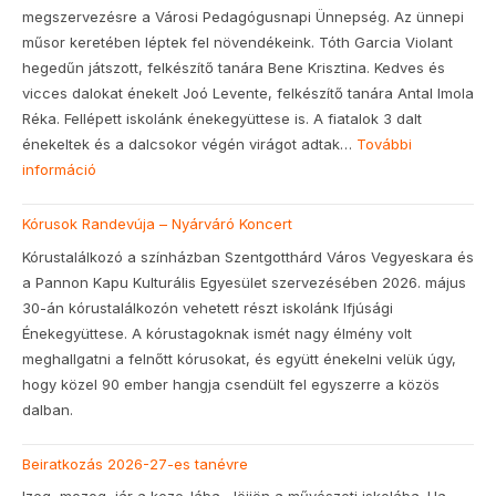
megszervezésre a Városi Pedagógusnapi Ünnepség. Az ünnepi
műsor keretében léptek fel növendékeink. Tóth Garcia Violant
hegedűn játszott, felkészítő tanára Bene Krisztina. Kedves és
vicces dalokat énekelt Joó Levente, felkészítő tanára Antal Imola
Réka. Fellépett iskolánk énekegyüttese is. A fiatalok 3 dalt
énekeltek és a dalcsokor végén virágot adtak…
További
információ
:
Pedagógusnapi
Kórusok Randevúja – Nyárváró Koncert
ünnepség
Kórustalálkozó a színházban Szentgotthárd Város Vegyeskara és
a Pannon Kapu Kulturális Egyesület szervezésében 2026. május
30-án kórustalálkozón vehetett részt iskolánk Ifjúsági
Énekegyüttese. A kórustagoknak ismét nagy élmény volt
meghallgatni a felnőtt kórusokat, és együtt énekelni velük úgy,
hogy közel 90 ember hangja csendült fel egyszerre a közös
dalban.
Beiratkozás 2026-27-es tanévre