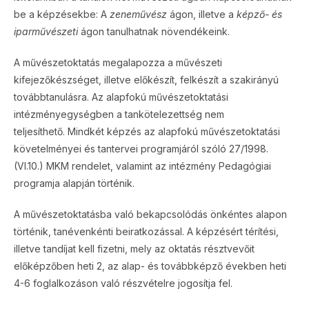
be a képzésekbe: A
zeneművész
ágon, illetve a
képző- és
iparművészeti
ágon tanulhatnak növendékeink.
A művészetoktatás megalapozza a művészeti
kifejezőkészséget, illetve előkészít, felkészít a szakirányú
továbbtanulásra. Az alapfokú művészetoktatási
intézményegységben a tankötelezettség nem
teljesíthető. Mindkét képzés az alapfokú művészetoktatási
követelményei és tantervei programjáról szóló 27/1998.
(VI.10.) MKM rendelet, valamint az intézmény Pedagógiai
programja alapján történik.
A művészetoktatásba való bekapcsolódás önkéntes alapon
történik, tanévenkénti beiratkozással. A képzésért térítési,
illetve tandíjat kell fizetni, mely az oktatás résztvevőit
előképzőben heti 2, az alap- és továbbképző években heti
4-6 foglalkozáson való részvételre jogosítja fel.