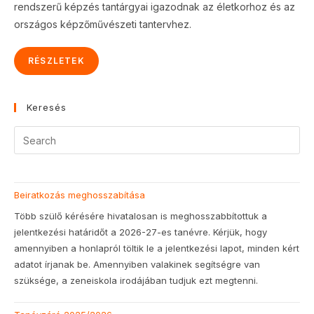
rendszerű képzés tantárgyai igazodnak az életkorhoz és az
országos képzőművészeti tantervhez.
RÉSZLETEK
Keresés
Beiratkozás meghosszabítása
Több szülő kérésére hivatalosan is meghosszabbítottuk a
jelentkezési határidőt a 2026-27-es tanévre. Kérjük, hogy
amennyiben a honlapról töltik le a jelentkezési lapot, minden kért
adatot írjanak be. Amennyiben valakinek segítségre van
szüksége, a zeneiskola irodájában tudjuk ezt megtenni.