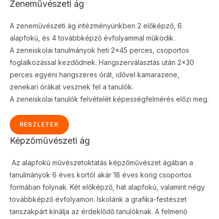
Zeneművészeti ág
A zeneművészeti ág intézményünkben 2 előképző, 6
alapfokú, és 4 továbbképző évfolyammal működik.
A zeneiskolai tanulmányok heti 2×45 perces, csoportos
foglalkozással kezdődnek. Hangszerválasztás után 2×30
perces egyéni hangszeres órát, idővel kamarazene,
zenekari órákat vesznek fel a tanulók.
A zeneiskolai tanulók felvételét képességfelmérés előzi meg.
RÉSZLETEK
Képzőművészeti ág
Az alapfokú művészetoktatás képzőművészet ágában a
tanulmányok 6 éves kortól akár 18 éves korig csoportos
formában folynak. Két előképző, hat alapfokú, valamint négy
továbbképző évfolyamon. Iskolánk a grafika-festészet
tanszakpárt kínálja az érdeklődő tanulóknak. A felmenő