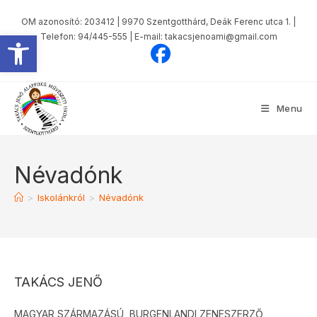
Skip
OM azonosító: 203412 | 9970 Szentgotthárd, Deák Ferenc utca 1. |
to
Eszköztár megnyitása
Telefon: 94/445-555 | E-mail: takacsjenoami@gmail.com
content
Menu
Névadónk
>
Iskolánkról
>
Névadónk
TAKÁCS JENŐ
MAGYAR SZÁRMAZÁSÚ, BURGENLANDI ZENESZERZŐ