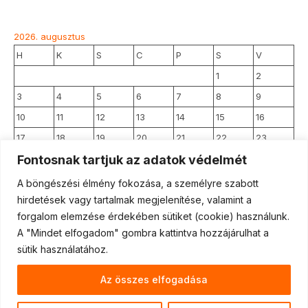
2026. augusztus
H
K
S
C
P
S
V
1
2
3
4
5
6
7
8
9
10
11
12
13
14
15
16
17
18
19
20
21
22
23
Fontosnak tartjuk az adatok védelmét
24
25
26
27
28
29
30
31
A böngészési élmény fokozása, a személyre szabott
hirdetések vagy tartalmak megjelenítése, valamint a
forgalom elemzése érdekében sütiket (cookie) használunk.
« jún
A "Mindet elfogadom" gombra kattintva hozzájárulhat a
sütik használatához.
Az összes elfogadása
Partners
Press
About
Useful