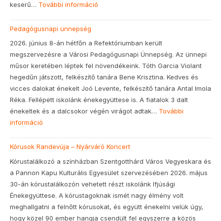
keserű…
További információ
:
Nevelőtestületi
Pedagógusnapi ünnepség
kirándulás
2026. június 8-án hétfőn a Refektóriumban került
megszervezésre a Városi Pedagógusnapi Ünnepség. Az ünnepi
műsor keretében léptek fel növendékeink. Tóth Garcia Violant
hegedűn játszott, felkészítő tanára Bene Krisztina. Kedves és
vicces dalokat énekelt Joó Levente, felkészítő tanára Antal Imola
Réka. Fellépett iskolánk énekegyüttese is. A fiatalok 3 dalt
énekeltek és a dalcsokor végén virágot adtak…
További
információ
:
Pedagógusnapi
Kórusok Randevúja – Nyárváró Koncert
ünnepség
Kórustalálkozó a színházban Szentgotthárd Város Vegyeskara és
a Pannon Kapu Kulturális Egyesület szervezésében 2026. május
30-án kórustalálkozón vehetett részt iskolánk Ifjúsági
Énekegyüttese. A kórustagoknak ismét nagy élmény volt
meghallgatni a felnőtt kórusokat, és együtt énekelni velük úgy,
hogy közel 90 ember hangja csendült fel egyszerre a közös