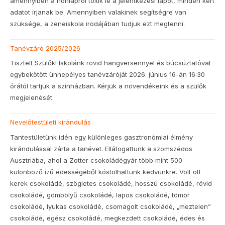
amennyiben a honlapról töltik le a jelentkezési lapot, minden kért
adatot írjanak be. Amennyiben valakinek segítségre van
szüksége, a zeneiskola irodájában tudjuk ezt megtenni.
Tanévzáró 2025/2026
Tisztelt Szülők! Iskolánk rövid hangversennyel és búcsúztatóval
egybekötött ünnepélyes tanévzáróját 2026. június 16-án 16:30
órától tartjuk a színházban. Kérjük a növendékeink és a szülők
megjelenését.
Nevelőtestületi kirándulás
Tantestületünk idén egy különleges gasztronómiai élmény
kirándulással zárta a tanévet. Ellátogattunk a szomszédos
Ausztriába, ahol a Zotter csokoládégyár több mint 500
különböző ízű édességéből kóstolhattunk kedvünkre. Volt ott
kerek csokoládé, szögletes csokoládé, hosszú csokoládé, rövid
csokoládé, gömbölyű csokoládé, lapos csokoládé, tömör
csokoládé, lyukas csokoládé, csomagolt csokoládé, „meztelen”
csokoládé, egész csokoládé, megkezdett csokoládé, édes és