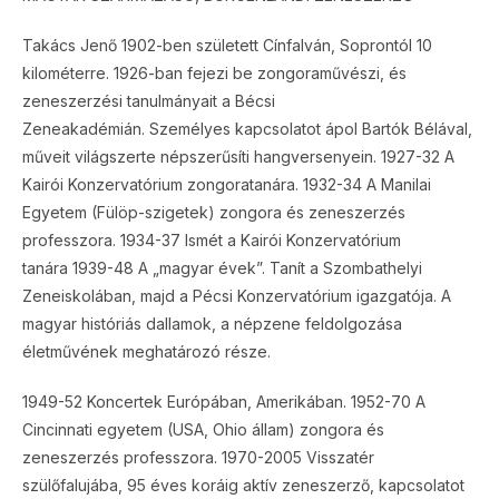
Takács Jenő 1902-ben született Cínfalván, Soprontól 10
kilométerre. 1926-ban fejezi be zongoraművészi, és
zeneszerzési tanulmányait a Bécsi
Zeneakadémián. Személyes kapcsolatot ápol Bartók Bélával,
műveit világszerte népszerűsíti hangversenyein. 1927-32 A
Kairói Konzervatórium zongoratanára. 1932-34 A Manilai
Egyetem (Fülöp-szigetek) zongora és zeneszerzés
professzora. 1934-37 Ismét a Kairói Konzervatórium
tanára 1939-48 A „magyar évek”. Tanít a Szombathelyi
Zeneiskolában, majd a Pécsi Konzervatórium igazgatója. A
magyar históriás dallamok, a népzene feldolgozása
életművének meghatározó része.
1949-52 Koncertek Európában, Amerikában. 1952-70 A
Cincinnati egyetem (USA, Ohio állam) zongora és
zeneszerzés professzora. 1970-2005 Visszatér
szülőfalujába, 95 éves koráig aktív zeneszerző, kapcsolatot