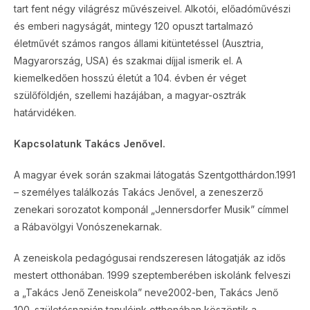
tart fent négy világrész művészeivel. Alkotói, előadóművészi
és emberi nagyságát, mintegy 120 opuszt tartalmazó
életművét számos rangos állami kitüntetéssel (Ausztria,
Magyarország, USA) és szakmai díjjal ismerik el. A
kiemelkedően hosszú életút a 104. évben ér véget
szülőföldjén, szellemi hazájában, a magyar-osztrák
határvidéken.
Kapcsolatunk Takács Jenővel.
A magyar évek során szakmai látogatás Szentgotthárdon.1991
– személyes találkozás Takács Jenővel, a zeneszerző
zenekari sorozatot komponál „Jennersdorfer Musik” címmel
a Rábavölgyi Vonószenekarnak.
A zeneiskola pedagógusai rendszeresen látogatják az idős
mestert otthonában. 1999 szeptemberében iskolánk felveszi
a „Takács Jenő Zeneiskola” neve2002-ben, Takács Jenő
100. születésnapján tanulóink otthonában köszöntik a