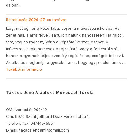
dalban.
Beiratkozás 2026-27-es tanévre
Izeg, mozog, jár a keze-lába, Jöjjön a művészeti iskolába. Ha
zenét hall, s arra figyel, Tanuljon nálunk hangszeren. Ha rajzol,
fest, vág és ragaszt, Várja a képzőművészeti csapat. A
művészeti iskola nemcsak a rajzolásról vagy a festésről szól,
hanem a gyermek teljes személyiségét és képességeit fejleszti.
Az alkotás megtanítja a gyereket arra, hogy egy problémának…
További információ
:
Beiratkozás
2026-
27-
Takács Jenő Alapfokú Művészeti Iskola
es
tanévre
OM azonosító: 203412
Cím: 9970 Szentgotthárd Deák Ferenc utca 1.
Telefon, fax: 94/445-555
E-mail: takacsjenoami@gmail.com