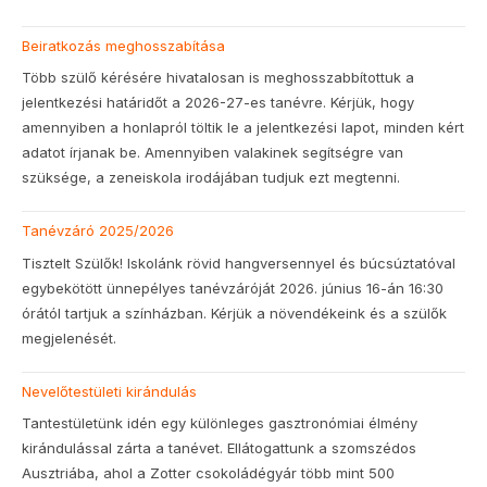
Beiratkozás meghosszabítása
Több szülő kérésére hivatalosan is meghosszabbítottuk a
jelentkezési határidőt a 2026-27-es tanévre. Kérjük, hogy
amennyiben a honlapról töltik le a jelentkezési lapot, minden kért
adatot írjanak be. Amennyiben valakinek segítségre van
szüksége, a zeneiskola irodájában tudjuk ezt megtenni.
Tanévzáró 2025/2026
Tisztelt Szülők! Iskolánk rövid hangversennyel és búcsúztatóval
egybekötött ünnepélyes tanévzáróját 2026. június 16-án 16:30
órától tartjuk a színházban. Kérjük a növendékeink és a szülők
megjelenését.
Nevelőtestületi kirándulás
Tantestületünk idén egy különleges gasztronómiai élmény
kirándulással zárta a tanévet. Ellátogattunk a szomszédos
Ausztriába, ahol a Zotter csokoládégyár több mint 500