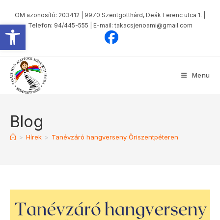
OM azonosító: 203412 | 9970 Szentgotthárd, Deák Ferenc utca 1. |
Eszköztár megnyitása
Telefon: 94/445-555 | E-mail: takacsjenoami@gmail.com
Menu
Blog
>
Hírek
>
Tanévzáró hangverseny Őriszentpéteren