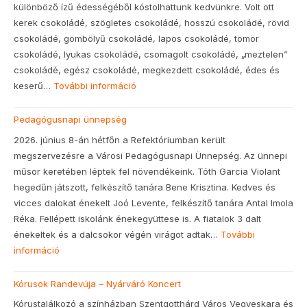
különböző ízű édességéből kóstolhattunk kedvünkre. Volt ott
kerek csokoládé, szögletes csokoládé, hosszú csokoládé, rövid
csokoládé, gömbölyű csokoládé, lapos csokoládé, tömör
csokoládé, lyukas csokoládé, csomagolt csokoládé, „meztelen”
csokoládé, egész csokoládé, megkezdett csokoládé, édes és
keserű…
További információ
Pedagógusnapi ünnepség
2026. június 8-án hétfőn a Refektóriumban került
megszervezésre a Városi Pedagógusnapi Ünnepség. Az ünnepi
műsor keretében léptek fel növendékeink. Tóth Garcia Violant
hegedűn játszott, felkészítő tanára Bene Krisztina. Kedves és
vicces dalokat énekelt Joó Levente, felkészítő tanára Antal Imola
Réka. Fellépett iskolánk énekegyüttese is. A fiatalok 3 dalt
énekeltek és a dalcsokor végén virágot adtak…
További
információ
Kórusok Randevúja – Nyárváró Koncert
Kórustalálkozó a színházban Szentgotthárd Város Vegyeskara és