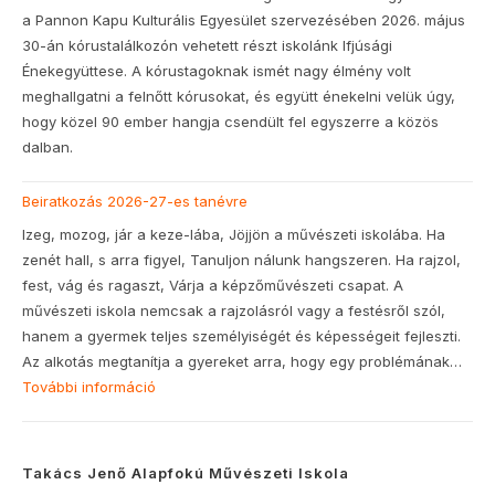
a Pannon Kapu Kulturális Egyesület szervezésében 2026. május
30-án kórustalálkozón vehetett részt iskolánk Ifjúsági
Énekegyüttese. A kórustagoknak ismét nagy élmény volt
meghallgatni a felnőtt kórusokat, és együtt énekelni velük úgy,
hogy közel 90 ember hangja csendült fel egyszerre a közös
dalban.
Beiratkozás 2026-27-es tanévre
Izeg, mozog, jár a keze-lába, Jöjjön a művészeti iskolába. Ha
zenét hall, s arra figyel, Tanuljon nálunk hangszeren. Ha rajzol,
fest, vág és ragaszt, Várja a képzőművészeti csapat. A
művészeti iskola nemcsak a rajzolásról vagy a festésről szól,
hanem a gyermek teljes személyiségét és képességeit fejleszti.
Az alkotás megtanítja a gyereket arra, hogy egy problémának…
További információ
Takács Jenő Alapfokú Művészeti Iskola