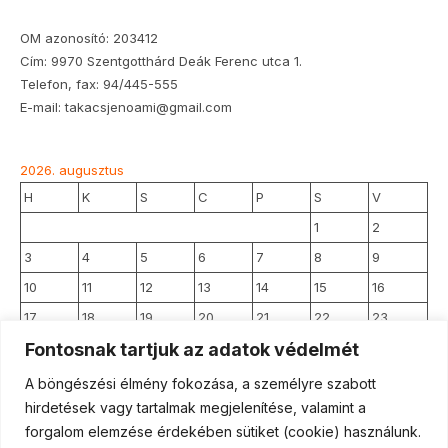
OM azonosító: 203412
Cím: 9970 Szentgotthárd Deák Ferenc utca 1.
Telefon, fax: 94/445-555
E-mail: takacsjenoami@gmail.com
2026. augusztus
H
K
S
C
P
S
V
1
2
3
4
5
6
7
8
9
10
11
12
13
14
15
16
17
18
19
20
21
22
23
Fontosnak tartjuk az adatok védelmét
24
25
26
27
28
29
30
31
A böngészési élmény fokozása, a személyre szabott
hirdetések vagy tartalmak megjelenítése, valamint a
forgalom elemzése érdekében sütiket (cookie) használunk.
« jún