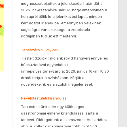
meghosszabbítottuk a jelentkezési határidőt a
2026-27-es tanévre. Kérjük, hogy amennyiben a
honlapról töltik le a jelentkezési lapot, minden
kért adatot írjanak be. Amennyiben valakinek
segítségre van szüksége, a zeneiskola
irodájában tudjuk ezt megtenni.
Tanévzáró 2025/2026
Tisztelt Szülők! Iskolánk rövid hangversennyel és
búcsúztatóval egybekötött
ünnepélyes tanévzáróját 2026. június 16-án 16:30
órától tartjuk a színházban. Kérjük a
növendékeink és a szülők megjelenését.
Nevelőtestületi kirándulás
Tantestületünk idén egy különleges
gasztronómiai élmény kirándulással zárta a
tanévet. Ellátogattunk a szomszédos Ausztriába,
ahol a Zotter csokoládégyár több mint 500