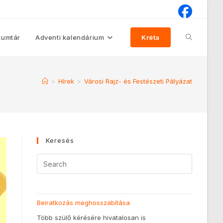
umtár
Adventi kalendárium
Kréta
>
Hírek
>
Városi Rajz- és Festészeti Pályázat
Keresés
Beiratkozás meghosszabítása
Több szülő kérésére hivatalosan is