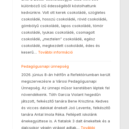
különböző ízű édességéből kóstolhattunk
kedvünkre. Volt ott kerek csokoládé, szögletes
csokoládé, hosszú csokoládé, rövid csokoládé,
gömbölyű csokoládé, lapos csokoládé, tömör
csokoládé, lyukas csokoládé, csomagolt
csokoládé, „meztelen” csokoládé, egész
csokoládé, megkezdett csokoládé, édes és
keserű…
További információ
Pedagógusnapi ünnepség
2026. június 8-án hétfőn a Refektóriumban került
megszervezésre a Városi Pedagógusnapi
Ünnepség. Az ünnepi műsor keretében léptek fel
növendékeink. Tóth Garcia Violant hegedűn
játszott, felkészítő tanára Bene Krisztina. Kedves
és vicces dalokat énekelt Joó Levente, felkészítő
tanára Antal Imola Réka. Fellépett iskolánk
énekegyüttese is. A fiatalok 3 dalt énekeltek és a
dalcsokor végén virágot adtak…
További