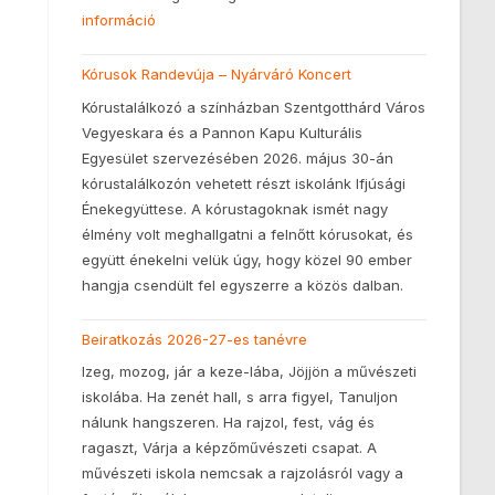
információ
Kórusok Randevúja – Nyárváró Koncert
Kórustalálkozó a színházban Szentgotthárd Város
Vegyeskara és a Pannon Kapu Kulturális
Egyesület szervezésében 2026. május 30-án
kórustalálkozón vehetett részt iskolánk Ifjúsági
Énekegyüttese. A kórustagoknak ismét nagy
élmény volt meghallgatni a felnőtt kórusokat, és
együtt énekelni velük úgy, hogy közel 90 ember
hangja csendült fel egyszerre a közös dalban.
Beiratkozás 2026-27-es tanévre
Izeg, mozog, jár a keze-lába, Jöjjön a művészeti
iskolába. Ha zenét hall, s arra figyel, Tanuljon
nálunk hangszeren. Ha rajzol, fest, vág és
ragaszt, Várja a képzőművészeti csapat. A
művészeti iskola nemcsak a rajzolásról vagy a