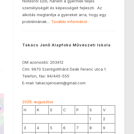
festésről szól, hanem a gyermek teljes
személyiségét és képességeit fejleszti. Az
alkotás megtanítja a gyereket arra, hogy egy
problémának…
További információ
Takács Jenő Alapfokú Művészeti Iskola
OM azonosító: 203412
Cím: 9970 Szentgotthárd Deák Ferenc utca 1.
Telefon, fax: 94/445-555
E-mail: takacsjenoami@gmail.com
2026. augusztus
H
K
S
C
P
S
V
1
2
3
4
5
6
7
8
9