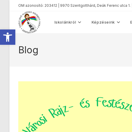
OM azonosító: 203412 | 9970 Szentgotthárd, Deák Ferenc utca 1.
Iskolánkról
Képzéseink
Eszköztár megnyitása
Blog