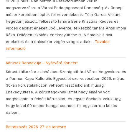
2026. június 8-án hétfőn a Refektóriumban került
megszervezésre a Városi Pedagógusnapi Ünnepség. Az ünnepi
műsor keretében léptek fel növendékeink. Tóth Garcia Violant
hegedűn játszott, felkészítő tanára Bene Krisztina. Kedves és
vicces dalokat énekelt Joó Levente, felkészítő tanára Antal Imola
Réka. Fellépett iskolánk énekegyüttese is. A fiatalok 3 dalt
énekeltek és a dalcsokor végén virágot adtak…
További
információ
Kórusok Randevúja – Nyárváró Koncert
Kórustalálkozó a színházban Szentgotthárd Város Vegyeskara és
a Pannon Kapu Kulturális Egyesület szervezésében 2026. május
30-án kórustalálkozón vehetett részt iskolánk Ifjúsági
Énekegyüttese. A kórustagoknak ismét nagy élmény volt
meghallgatni a felnőtt kórusokat, és együtt énekelni velük úgy,
hogy közel 90 ember hangja csendült fel egyszerre a közös
dalban.
Beiratkozás 2026-27-es tanévre