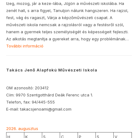
Izeg, mozog, jár a keze-lába, Jöjjön a művészeti iskolába. Ha
zenét hall, s arra figyel, Tanuljon nálunk hangszeren. Ha rajzol,
fest, vág és ragaszt, Várja a képzőművészeti csapat. A
művészeti iskola nemcsak a rajzolásról vagy a festésről szól,
hanem a gyermek teljes személyiségét és képességeit fejleszti.
Az alkotás megtanítja a gyereket arra, hogy egy problémának…
További információ
Takács Jenő Alapfokú Művészeti Iskola
OM azonosító: 203412
Cím: 9970 Szentgotthárd Deák Ferenc utca 1.
Telefon, fax: 94/445-555
E-mail: takacsjenoami@gmail.com
2026. augusztus
H
K
S
C
P
S
V