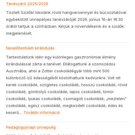
Tanévzáró 2025/2026
Tisztelt Szülők! Iskolánk rövid hangversennyel és búcsúztatóval
egybekötött ünnepélyes tanévzáróját 2026. június 16-án 16:30
órától tartjuk a színházban. Kérjük a növendékeink és a szülők
megjelenését.
Nevelőtestületi kirándulás
Tantestületünk idén egy különleges gasztronómiai élmény
kirándulással zárta a tanévet. Ellátogattunk a szomszédos
Ausztriába, ahol a Zotter csokoládégyár több mint 500
különböző ízű édességéből kóstolhattunk kedvünkre. Volt ott
kerek csokoládé, szögletes csokoládé, hosszú csokoládé, rövid
csokoládé, gömbölyű csokoládé, lapos csokoládé, tömör
csokoládé, lyukas csokoládé, csomagolt csokoládé, „meztelen”
csokoládé, egész csokoládé, megkezdett csokoládé, édes és
keserű…
További információ
Pedagógusnapi ünnepség