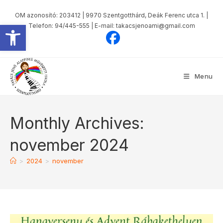
Skip
OM azonosító: 203412 | 9970 Szentgotthárd, Deák Ferenc utca 1. |
to
Eszköztár megnyitása
Telefon: 94/445-555 | E-mail: takacsjenoami@gmail.com
content
Menu
Monthly Archives:
november 2024
>
2024
>
november