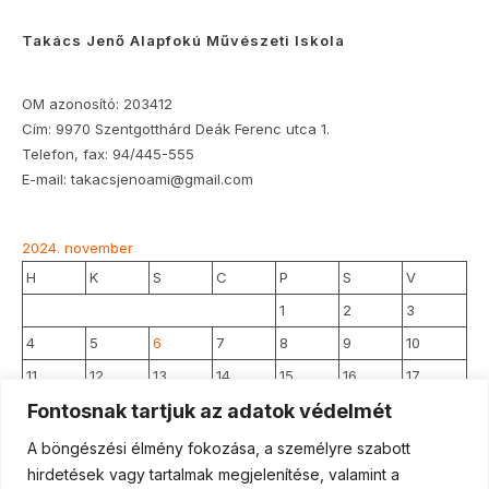
2026-
27-
Takács Jenő Alapfokú Művészeti Iskola
es
tanévre
OM azonosító: 203412
Cím: 9970 Szentgotthárd Deák Ferenc utca 1.
Telefon, fax: 94/445-555
E-mail: takacsjenoami@gmail.com
2024. november
H
K
S
C
P
S
V
1
2
3
4
5
6
7
8
9
10
11
12
13
14
15
16
17
Fontosnak tartjuk az adatok védelmét
18
19
20
21
22
23
24
25
26
27
28
29
30
A böngészési élmény fokozása, a személyre szabott
hirdetések vagy tartalmak megjelenítése, valamint a