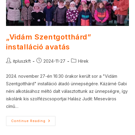
„Vidám Szentgotthárd”
installáció avatás
Post
Post
Post
itpluszkft
2024-11-27
Hírek
author:
published:
category:
2024. november 27-én 16:30 órakor került sor a "Vidám
Szentgotthárd" installáció átadó ünnepségére. Kázárné Gabi
néni alkotásához méltó dalt választottunk az ünnepségre, így
iskolánk kis szolfézscsoportjai Halász Judit: Meseváros
című…
„Vidám
Continue Reading
Szentgotthárd”
Installáció
Avatás