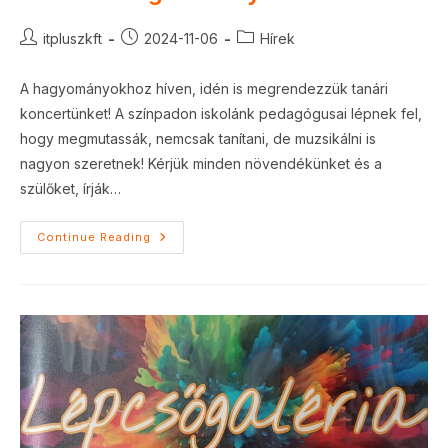
Post
Post
Post
itpluszkft
2024-11-06
Hírek
author:
published:
category:
A hagyományokhoz híven, idén is megrendezzük tanári
koncertünket! A színpadon iskolánk pedagógusai lépnek fel,
hogy megmutassák, nemcsak tanítani, de muzsikálni is
nagyon szeretnek! Kérjük minden növendékünket és a
szülőket, írják…
Tanári
Continue Reading
Hangverseny