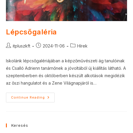
Lépcsőgaléria
Post
Post
Post
itpluszkft
2024-11-06
Hírek
author:
published:
category:
Iskolánk lépcsőgalériájában a képzőművészeti ág tanulóinak
és Csalló Adrienn tanárnőnek a jóvoltából új kiállítás látható. A
szeptemberben és októberben készült alkotások megidézik
az őszi hangulatot és a Zene Világnapjáról is…
Lépcsőgaléria
Continue Reading
Keresés