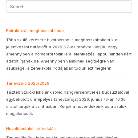
Beiratkozás meghosszabítása
Több szülő kérésére hivatalosan is meghosszabbítottuk a
jelentkezési határidőt a 2026-27-es tanévre. Kérjük, hogy
amennyiben a honlapról töltik le a jelentkezési lapot, minden kért
adatot írjanak be. Amennyiben valakinek segítségre van
szüksége, a zeneiskola irodájában tudjuk ezt megtenni.
Tanévzáró 2025/2026
Tisztelt Szülők! Iskolánk rövid hangversennyel és búcsúztatóval
egybekötött ünnepélyes tanévzáróját 2026. június 16-án 16:30
órától tartjuk a színházban. Kérjük a növendékeink és a szülők
megjelenését.
Nevelőtestületi kirándulás
Tantestületünk idén egy különleges gasztronómiai élmény