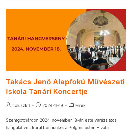
Takács Jenő Alapfokú Művészeti
Iskola Tanári Koncertje
Post
Post
Post
itpluszkft
2024-11-19
Hírek
author:
published:
category:
Szentgotthárdon 2024. november 18-án este varázslatos
hangulat vett körül bennünket a Polgármesteri Hivatal