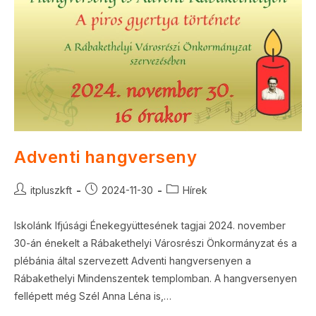
Adventi hangverseny
Post
Post
Post
itpluszkft
2024-11-30
Hírek
author:
published:
category:
Iskolánk Ifjúsági Énekegyüttesének tagjai 2024. november
30-án énekelt a Rábakethelyi Városrészi Önkormányzat és a
plébánia által szervezett Adventi hangversenyen a
Rábakethelyi Mindenszentek templomban. A hangversenyen
fellépett még Szél Anna Léna is,…