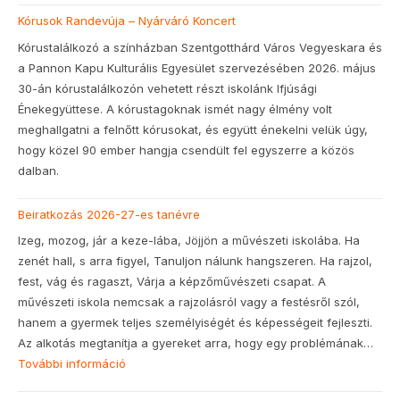
Kórusok Randevúja – Nyárváró Koncert
ünnepség
Kórustalálkozó a színházban Szentgotthárd Város Vegyeskara és
a Pannon Kapu Kulturális Egyesület szervezésében 2026. május
30-án kórustalálkozón vehetett részt iskolánk Ifjúsági
Énekegyüttese. A kórustagoknak ismét nagy élmény volt
meghallgatni a felnőtt kórusokat, és együtt énekelni velük úgy,
hogy közel 90 ember hangja csendült fel egyszerre a közös
dalban.
Beiratkozás 2026-27-es tanévre
Izeg, mozog, jár a keze-lába, Jöjjön a művészeti iskolába. Ha
zenét hall, s arra figyel, Tanuljon nálunk hangszeren. Ha rajzol,
fest, vág és ragaszt, Várja a képzőművészeti csapat. A
művészeti iskola nemcsak a rajzolásról vagy a festésről szól,
hanem a gyermek teljes személyiségét és képességeit fejleszti.
Az alkotás megtanítja a gyereket arra, hogy egy problémának…
További információ
:
Beiratkozás