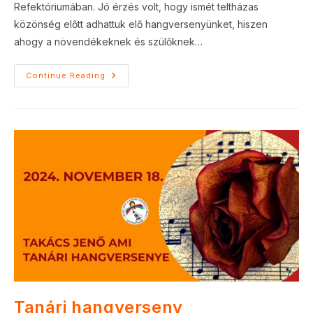
Refektóriumában. Jó érzés volt, hogy ismét teltházas
közönség előtt adhattuk elő hangversenyünket, hiszen
ahogy a növendékeknek és szülőknek…
Takács
Continue Reading
Jenő
Alapfokú
Művészeti
Iskola
Tanári
Koncertje
Tanári hangverseny