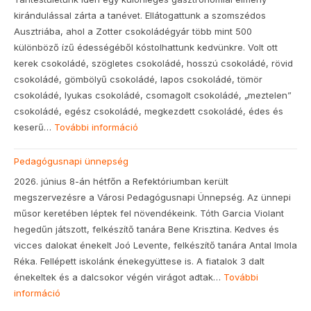
kirándulással zárta a tanévet. Ellátogattunk a szomszédos
Ausztriába, ahol a Zotter csokoládégyár több mint 500
különböző ízű édességéből kóstolhattunk kedvünkre. Volt ott
kerek csokoládé, szögletes csokoládé, hosszú csokoládé, rövid
csokoládé, gömbölyű csokoládé, lapos csokoládé, tömör
csokoládé, lyukas csokoládé, csomagolt csokoládé, „meztelen”
csokoládé, egész csokoládé, megkezdett csokoládé, édes és
keserű…
További információ
:
Nevelőtestületi
Pedagógusnapi ünnepség
kirándulás
2026. június 8-án hétfőn a Refektóriumban került
megszervezésre a Városi Pedagógusnapi Ünnepség. Az ünnepi
műsor keretében léptek fel növendékeink. Tóth Garcia Violant
hegedűn játszott, felkészítő tanára Bene Krisztina. Kedves és
vicces dalokat énekelt Joó Levente, felkészítő tanára Antal Imola
Réka. Fellépett iskolánk énekegyüttese is. A fiatalok 3 dalt
énekeltek és a dalcsokor végén virágot adtak…
További
információ
:
Pedagógusnapi