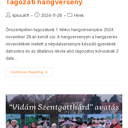
Tagozati hangverseny
Post
Post
Post
itpluszkft
2024-11-28
Hírek
author:
published:
category:
Őriszentpéteri tagozatunk 1. félévi hangversenyére 2024.
november 28.án került sor. A hangversenyen a hangszeres
növendékek mellett a népdalversenyre készülő gyerekek
dalcsokra és az általános iskola alsó tagozatos kórusának 2
dala…
Tagozati
Continue Reading
Hangverseny