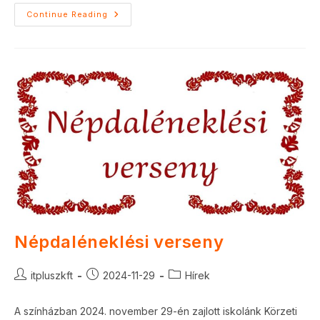
Adventi
Continue Reading
Hangverseny
Népdaléneklési verseny
Post
Post
Post
itpluszkft
2024-11-29
Hírek
author:
published:
category:
A színházban 2024. november 29-én zajlott iskolánk Körzeti