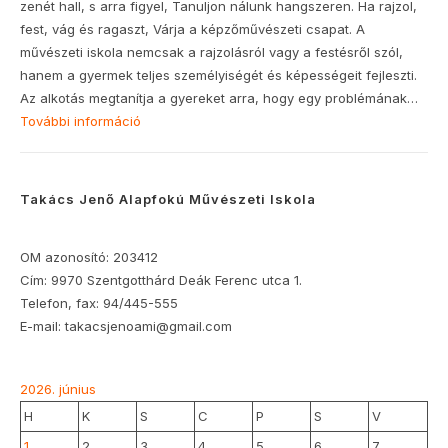
zenét hall, s arra figyel, Tanuljon nálunk hangszeren. Ha rajzol,
fest, vág és ragaszt, Várja a képzőművészeti csapat. A
művészeti iskola nemcsak a rajzolásról vagy a festésről szól,
hanem a gyermek teljes személyiségét és képességeit fejleszti.
Az alkotás megtanítja a gyereket arra, hogy egy problémának…
További információ
:
Beiratkozás
2026-
27-
Takács Jenő Alapfokú Művészeti Iskola
es
tanévre
OM azonosító: 203412
Cím: 9970 Szentgotthárd Deák Ferenc utca 1.
Telefon, fax: 94/445-555
E-mail: takacsjenoami@gmail.com
2026. június
H
K
S
C
P
S
V
1
2
3
4
5
6
7