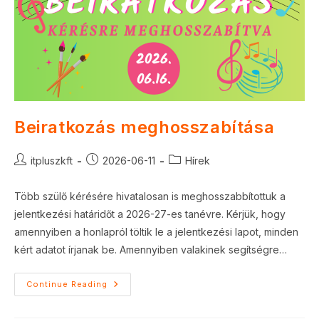
Beiratkozás meghosszabítása
Post
Post
Post
itpluszkft
2026-06-11
Hírek
author:
published:
category:
Több szülő kérésére hivatalosan is meghosszabbítottuk a
jelentkezési határidőt a 2026-27-es tanévre. Kérjük, hogy
amennyiben a honlapról töltik le a jelentkezési lapot, minden
kért adatot írjanak be. Amennyiben valakinek segítségre…
Beiratkozás
Continue Reading
Meghosszabítása