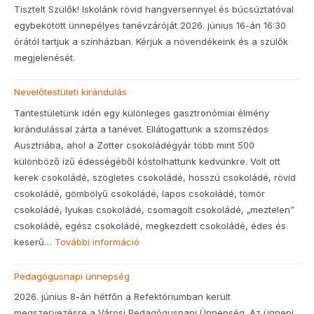
Tisztelt Szülők! Iskolánk rövid hangversennyel és búcsúztatóval
egybekötött ünnepélyes tanévzáróját 2026. június 16-án 16:30
órától tartjuk a színházban. Kérjük a növendékeink és a szülők
megjelenését.
Nevelőtestületi kirándulás
Tantestületünk idén egy különleges gasztronómiai élmény
kirándulással zárta a tanévet. Ellátogattunk a szomszédos
Ausztriába, ahol a Zotter csokoládégyár több mint 500
különböző ízű édességéből kóstolhattunk kedvünkre. Volt ott
kerek csokoládé, szögletes csokoládé, hosszú csokoládé, rövid
csokoládé, gömbölyű csokoládé, lapos csokoládé, tömör
csokoládé, lyukas csokoládé, csomagolt csokoládé, „meztelen”
csokoládé, egész csokoládé, megkezdett csokoládé, édes és
keserű…
További információ
:
Nevelőtestületi
Pedagógusnapi ünnepség
kirándulás
2026. június 8-án hétfőn a Refektóriumban került
megszervezésre a Városi Pedagógusnapi Ünnepség. Az ünnepi