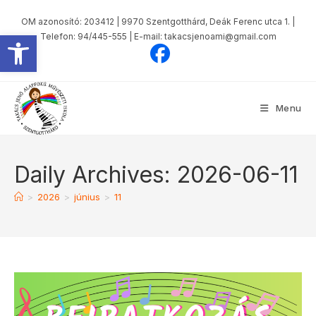
Skip
OM azonosító: 203412 | 9970 Szentgotthárd, Deák Ferenc utca 1. |
to
Eszköztár megnyitása
Telefon: 94/445-555 | E-mail: takacsjenoami@gmail.com
content
Menu
Daily Archives: 2026-06-11
>
2026
>
június
>
11