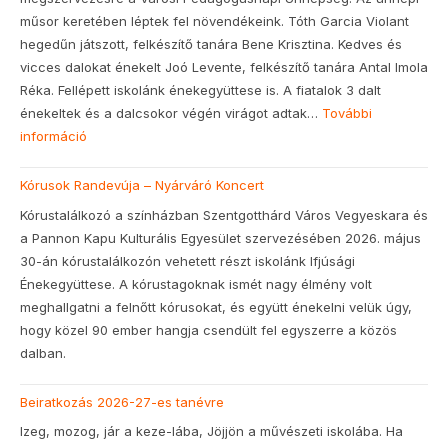
műsor keretében léptek fel növendékeink. Tóth Garcia Violant
hegedűn játszott, felkészítő tanára Bene Krisztina. Kedves és
vicces dalokat énekelt Joó Levente, felkészítő tanára Antal Imola
Réka. Fellépett iskolánk énekegyüttese is. A fiatalok 3 dalt
énekeltek és a dalcsokor végén virágot adtak…
További
információ
:
Pedagógusnapi
Kórusok Randevúja – Nyárváró Koncert
ünnepség
Kórustalálkozó a színházban Szentgotthárd Város Vegyeskara és
a Pannon Kapu Kulturális Egyesület szervezésében 2026. május
30-án kórustalálkozón vehetett részt iskolánk Ifjúsági
Énekegyüttese. A kórustagoknak ismét nagy élmény volt
meghallgatni a felnőtt kórusokat, és együtt énekelni velük úgy,
hogy közel 90 ember hangja csendült fel egyszerre a közös
dalban.
Beiratkozás 2026-27-es tanévre
Izeg, mozog, jár a keze-lába, Jöjjön a művészeti iskolába. Ha