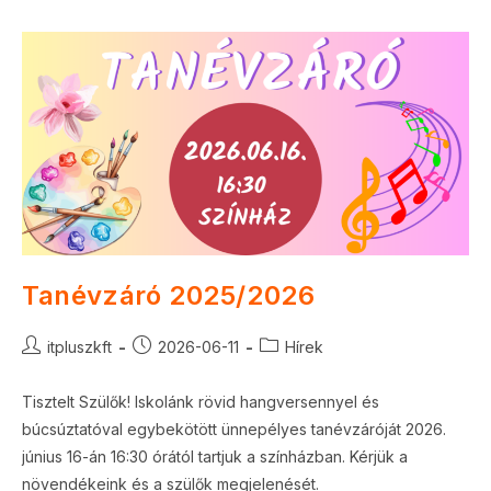
Tanévzáró 2025/2026
Post
Post
Post
itpluszkft
2026-06-11
Hírek
author:
published:
category:
Tisztelt Szülők! Iskolánk rövid hangversennyel és
búcsúztatóval egybekötött ünnepélyes tanévzáróját 2026.
június 16-án 16:30 órától tartjuk a színházban. Kérjük a
növendékeink és a szülők megjelenését.