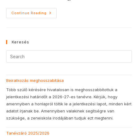
Tanévzáró
Continue Reading
2025/2026
Keresés
Beiratkozás meghosszabítása
Több szülő kérésére hivatalosan is meghosszabbítottuk a
jelentkezési határidőt a 2026-27-es tanévre. Kérjük, hogy
amennyiben a honlapról töltik le a jelentkezési lapot, minden kért
adatot írjanak be. Amennyiben valakinek segítségre van
szüksége, a zeneiskola irodájában tudjuk ezt megtenni.
Tanévzáró 2025/2026