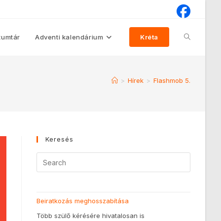
umtár
Adventi kalendárium
Kréta
>
Hírek
>
Flashmob 5.
Keresés
Beiratkozás meghosszabítása
Több szülő kérésére hivatalosan is