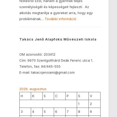
festésről szól, hanem a gyermek teljes
személyiségét és képességeit fejleszti. Az
alkotás megtanítja a gyereket arra, hogy egy
problémának…
További információ
Takács Jenő Alapfokú Művészeti Iskola
OM azonosító: 203412
Cím: 9970 Szentgotthárd Deák Ferenc utca 1.
Telefon, fax: 94/445-555
E-mail: takacsjenoami@gmail.com
2026. augusztus
H
K
S
C
P
S
V
1
2
3
4
5
6
7
8
9