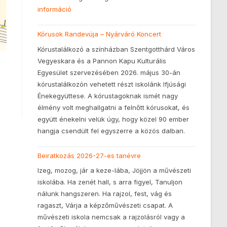
információ
Kórusok Randevúja – Nyárváró Koncert
Kórustalálkozó a színházban Szentgotthárd Város
Vegyeskara és a Pannon Kapu Kulturális
Egyesület szervezésében 2026. május 30-án
kórustalálkozón vehetett részt iskolánk Ifjúsági
Énekegyüttese. A kórustagoknak ismét nagy
élmény volt meghallgatni a felnőtt kórusokat, és
együtt énekelni velük úgy, hogy közel 90 ember
hangja csendült fel egyszerre a közös dalban.
Beiratkozás 2026-27-es tanévre
Izeg, mozog, jár a keze-lába, Jöjjön a művészeti
iskolába. Ha zenét hall, s arra figyel, Tanuljon
nálunk hangszeren. Ha rajzol, fest, vág és
ragaszt, Várja a képzőművészeti csapat. A
művészeti iskola nemcsak a rajzolásról vagy a