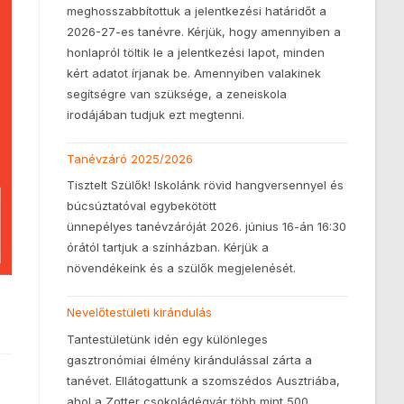
meghosszabbítottuk a jelentkezési határidőt a
2026-27-es tanévre. Kérjük, hogy amennyiben a
honlapról töltik le a jelentkezési lapot, minden
kért adatot írjanak be. Amennyiben valakinek
segítségre van szüksége, a zeneiskola
irodájában tudjuk ezt megtenni.
Tanévzáró 2025/2026
Tisztelt Szülők! Iskolánk rövid hangversennyel és
búcsúztatóval egybekötött
ünnepélyes tanévzáróját 2026. június 16-án 16:30
órától tartjuk a színházban. Kérjük a
növendékeink és a szülők megjelenését.
Nevelőtestületi kirándulás
Tantestületünk idén egy különleges
gasztronómiai élmény kirándulással zárta a
tanévet. Ellátogattunk a szomszédos Ausztriába,
ahol a Zotter csokoládégyár több mint 500