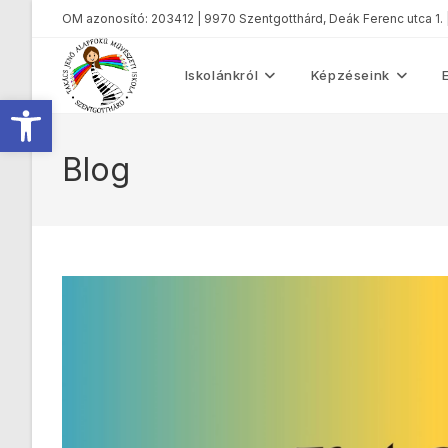
OM azonosító: 203412 | 9970 Szentgotthárd, Deák Ferenc utca 1.
Iskolánkról
Képzéseink
Eszköztár megnyitása
Blog