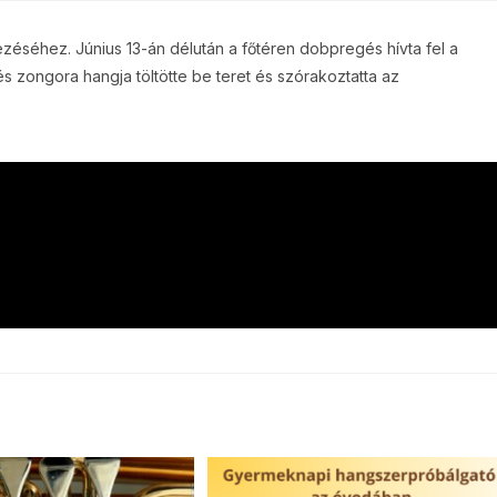
zéséhez. Június 13-án délután a főtéren dobpregés hívta fel a
 és zongora hangja töltötte be teret és szórakoztatta az