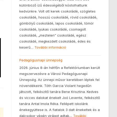
különböző ízű édességéből kóstolhattunk
kedvünkre. Volt ott kerek csokoládé, szögletes
csokoládé, hosszú csokoládé, rövid csokoládé,
gömbölyű csokoládé, lapos csokoládé, tömör
csokoládé, lyukas csokoládé, csomagolt
csokoládé, „meztelen” csokoládé, egész
csokoládé, megkezdett csokoládé, édes és
keserű…
További információ
Pedagógusnapi ünnepség
2026. június 8-án hétfőn a Refektóriumban került
megszervezésre a Városi Pedagógusnapi
Ünnepség. Az ünnepi műsor keretében léptek fel
növendékeink. Tóth Garcia Violant hegedűn
játszott, felkészítő tanára Bene Krisztina. Kedves
és vicces dalokat énekelt Joó Levente, felkészítő
tanára Antal Imola Réka. Fellépett iskolánk
énekegyüttese is. A fiatalok 3 dalt énekeltek és a
dalcsokor végén virágot adtak…
További