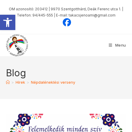
OM azonosító: 203412 | 9970 Szentgotthárd, Deák Ferenc utca 1. |
Eszköztár megnyitása
Telefon: 94/445-555 | E-mail: takacsjenoami@gmail.com
Menu
Blog
>
Hírek
>
Népdaléneklési verseny