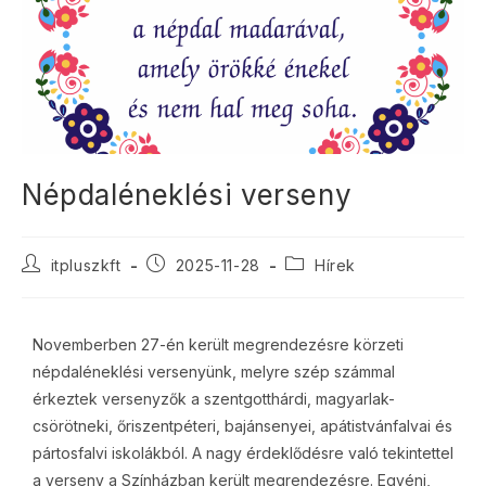
Népdaléneklési verseny
itpluszkft
2025-11-28
Hírek
Novemberben 27-én került megrendezésre körzeti
népdaléneklési versenyünk, melyre szép számmal
érkeztek versenyzők a szentgotthárdi, magyarlak-
csörötneki, őriszentpéteri, bajánsenyei, apátistvánfalvai és
pártosfalvi iskolákból. A nagy érdeklődésre való tekintettel
a verseny a Színházban került megrendezésre. Egyéni,