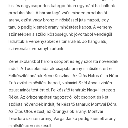
kis-és nagycsoportos kategóriában egyaránt hallhattunk
produkciókat. A három tagú zsűri minden produkciót
arany, ezüst vagy bronz minősítéssel jutalmazott, egy
tanuló pedig kiemelt arany minősítést kapott. A verseny
szünetében a szülői közösségünk jóvoltából vendégül
láthattuk a versenyzőket és tanáraikat. Jó hangulatú,
színvonalas versenyt zártunk.
Zeneiskolánkból három csoport és egy szólista növendék
indult. A Tücsökmadarak csapata arany minősítést ért el.
Felkészítő tanáruk Bene Krisztina. Az Ütős Hatos és a Népi
Trió ezüst minősítést kapott, valamint Szél Anna szintén
ezüst minősítést ért el. Felkészítő tanáruk: Nagy-Herczeg
Réka. Az őriszentpéteri tagozatról két csoport és két
szólista növendék indult, felkészítő tanáruk Montvai Dóra.
Az Ütős Ötös ezüst, az Őrangyalok arany, Montvai
Teodóra szintén arany, Varga Janka pedig kiemelt arany
minősítésben részesült.