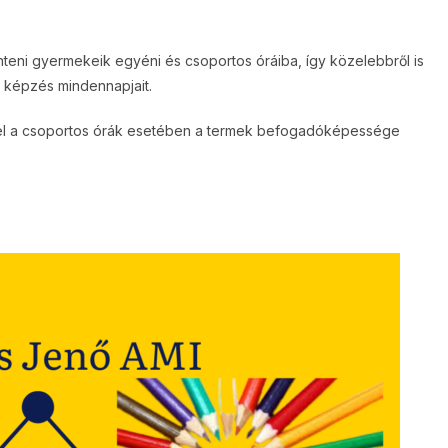
nteni gyermekeik egyéni és csoportos óráiba, így közelebbről is
i képzés mindennapjait.
ivel a csoportos órák esetében a termek befogadóképessége