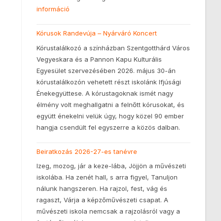
információ
Kórusok Randevúja – Nyárváró Koncert
Kórustalálkozó a színházban Szentgotthárd Város
Vegyeskara és a Pannon Kapu Kulturális
Egyesület szervezésében 2026. május 30-án
kórustalálkozón vehetett részt iskolánk Ifjúsági
Énekegyüttese. A kórustagoknak ismét nagy
élmény volt meghallgatni a felnőtt kórusokat, és
együtt énekelni velük úgy, hogy közel 90 ember
hangja csendült fel egyszerre a közös dalban.
Beiratkozás 2026-27-es tanévre
Izeg, mozog, jár a keze-lába, Jöjjön a művészeti
iskolába. Ha zenét hall, s arra figyel, Tanuljon
nálunk hangszeren. Ha rajzol, fest, vág és
ragaszt, Várja a képzőművészeti csapat. A
művészeti iskola nemcsak a rajzolásról vagy a