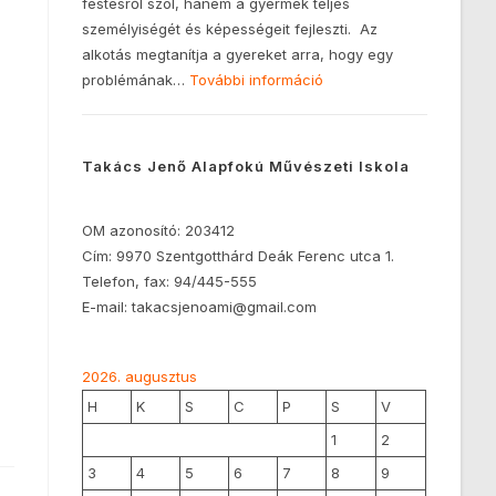
festésről szól, hanem a gyermek teljes
személyiségét és képességeit fejleszti. Az
alkotás megtanítja a gyereket arra, hogy egy
problémának…
További információ
Takács Jenő Alapfokú Művészeti Iskola
OM azonosító: 203412
Cím: 9970 Szentgotthárd Deák Ferenc utca 1.
Telefon, fax: 94/445-555
E-mail: takacsjenoami@gmail.com
2026. augusztus
H
K
S
C
P
S
V
1
2
3
4
5
6
7
8
9