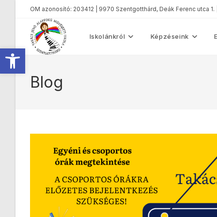
OM azonosító: 203412 | 9970 Szentgotthárd, Deák Ferenc utca 1.
Iskolánkról
Képzéseink
Eszköztár megnyitása
Blog