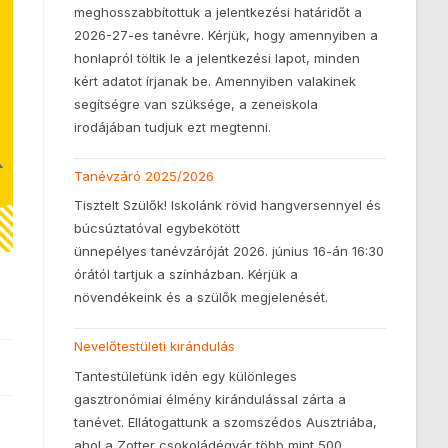
meghosszabbítottuk a jelentkezési határidőt a
2026-27-es tanévre. Kérjük, hogy amennyiben a
honlapról töltik le a jelentkezési lapot, minden
kért adatot írjanak be. Amennyiben valakinek
segítségre van szüksége, a zeneiskola
irodájában tudjuk ezt megtenni.
Tanévzáró 2025/2026
Tisztelt Szülők! Iskolánk rövid hangversennyel és
búcsúztatóval egybekötött
ünnepélyes tanévzáróját 2026. június 16-án 16:30
órától tartjuk a színházban. Kérjük a
növendékeink és a szülők megjelenését.
Nevelőtestületi kirándulás
Tantestületünk idén egy különleges
gasztronómiai élmény kirándulással zárta a
tanévet. Ellátogattunk a szomszédos Ausztriába,
ahol a Zotter csokoládégyár több mint 500