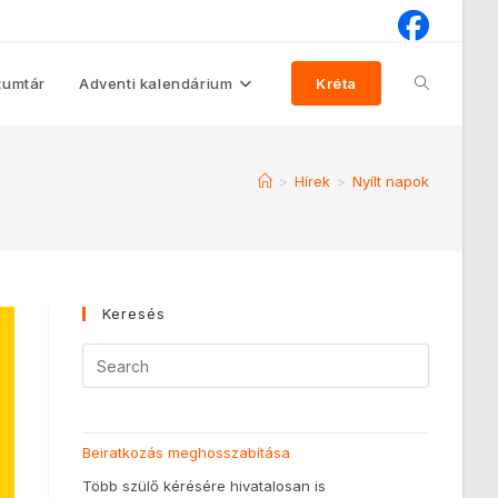
umtár
Adventi kalendárium
Kréta
>
Hírek
>
Nyílt napok
Keresés
Beiratkozás meghosszabítása
Több szülő kérésére hivatalosan is