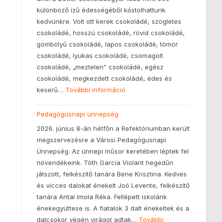
különböző ízű édességéből kóstolhattunk
kedvünkre. Volt ott kerek csokoládé, szögletes
csokoládé, hosszú csokoládé, rövid csokoládé,
gömbölyű csokoládé, lapos csokoládé, tömör
csokoládé, lyukas csokoládé, csomagolt
csokoládé, „meztelen” csokoládé, egész
csokoládé, megkezdett csokoládé, édes és
keserű…
További információ
Pedagógusnapi ünnepség
2026. június 8-án hétfőn a Refektóriumban került
megszervezésre a Városi Pedagógusnapi
Ünnepség. Az ünnepi műsor keretében léptek fel
növendékeink. Tóth Garcia Violant hegedűn
játszott, felkészítő tanára Bene Krisztina. Kedves
és vicces dalokat énekelt Joó Levente, felkészítő
tanára Antal Imola Réka. Fellépett iskolánk
énekegyüttese is. A fiatalok 3 dalt énekeltek és a
dalcsokor végén virágot adtak…
További