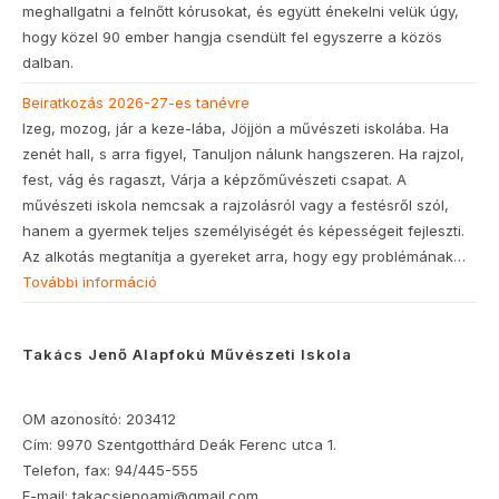
meghallgatni a felnőtt kórusokat, és együtt énekelni velük úgy,
hogy közel 90 ember hangja csendült fel egyszerre a közös
dalban.
Beiratkozás 2026-27-es tanévre
Izeg, mozog, jár a keze-lába, Jöjjön a művészeti iskolába. Ha
zenét hall, s arra figyel, Tanuljon nálunk hangszeren. Ha rajzol,
fest, vág és ragaszt, Várja a képzőművészeti csapat. A
művészeti iskola nemcsak a rajzolásról vagy a festésről szól,
hanem a gyermek teljes személyiségét és képességeit fejleszti.
Az alkotás megtanítja a gyereket arra, hogy egy problémának…
További információ
Takács Jenő Alapfokú Művészeti Iskola
OM azonosító: 203412
Cím: 9970 Szentgotthárd Deák Ferenc utca 1.
Telefon, fax: 94/445-555
E-mail: takacsjenoami@gmail.com