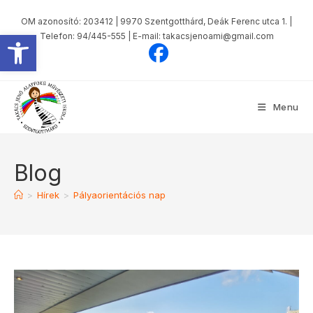
OM azonosító: 203412 | 9970 Szentgotthárd, Deák Ferenc utca 1. |
Eszköztár megnyitása
Telefon: 94/445-555 | E-mail: takacsjenoami@gmail.com
Menu
Blog
>
Hírek
>
Pályaorientációs nap