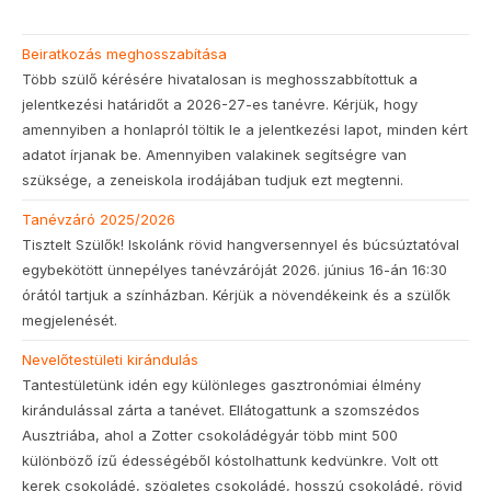
Beiratkozás meghosszabítása
Több szülő kérésére hivatalosan is meghosszabbítottuk a
jelentkezési határidőt a 2026-27-es tanévre. Kérjük, hogy
amennyiben a honlapról töltik le a jelentkezési lapot, minden kért
adatot írjanak be. Amennyiben valakinek segítségre van
szüksége, a zeneiskola irodájában tudjuk ezt megtenni.
Tanévzáró 2025/2026
Tisztelt Szülők! Iskolánk rövid hangversennyel és búcsúztatóval
egybekötött ünnepélyes tanévzáróját 2026. június 16-án 16:30
órától tartjuk a színházban. Kérjük a növendékeink és a szülők
megjelenését.
Nevelőtestületi kirándulás
Tantestületünk idén egy különleges gasztronómiai élmény
kirándulással zárta a tanévet. Ellátogattunk a szomszédos
Ausztriába, ahol a Zotter csokoládégyár több mint 500
különböző ízű édességéből kóstolhattunk kedvünkre. Volt ott
kerek csokoládé, szögletes csokoládé, hosszú csokoládé, rövid