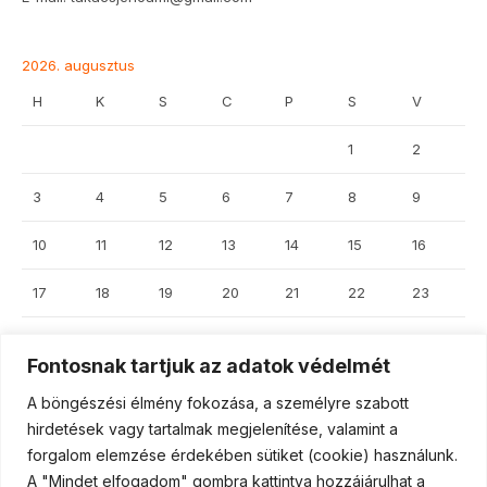
2026. augusztus
H
K
S
C
P
S
V
1
2
3
4
5
6
7
8
9
10
11
12
13
14
15
16
17
18
19
20
21
22
23
24
25
26
27
28
29
30
Fontosnak tartjuk az adatok védelmét
31
A böngészési élmény fokozása, a személyre szabott
hirdetések vagy tartalmak megjelenítése, valamint a
forgalom elemzése érdekében sütiket (cookie) használunk.
« jún
A "Mindet elfogadom" gombra kattintva hozzájárulhat a