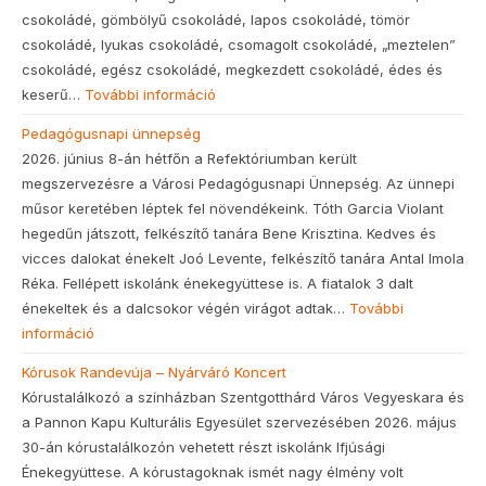
csokoládé, gömbölyű csokoládé, lapos csokoládé, tömör
csokoládé, lyukas csokoládé, csomagolt csokoládé, „meztelen”
csokoládé, egész csokoládé, megkezdett csokoládé, édes és
keserű…
További információ
Pedagógusnapi ünnepség
2026. június 8-án hétfőn a Refektóriumban került
megszervezésre a Városi Pedagógusnapi Ünnepség. Az ünnepi
műsor keretében léptek fel növendékeink. Tóth Garcia Violant
hegedűn játszott, felkészítő tanára Bene Krisztina. Kedves és
vicces dalokat énekelt Joó Levente, felkészítő tanára Antal Imola
Réka. Fellépett iskolánk énekegyüttese is. A fiatalok 3 dalt
énekeltek és a dalcsokor végén virágot adtak…
További
információ
Kórusok Randevúja – Nyárváró Koncert
Kórustalálkozó a színházban Szentgotthárd Város Vegyeskara és
a Pannon Kapu Kulturális Egyesület szervezésében 2026. május
30-án kórustalálkozón vehetett részt iskolánk Ifjúsági
Énekegyüttese. A kórustagoknak ismét nagy élmény volt