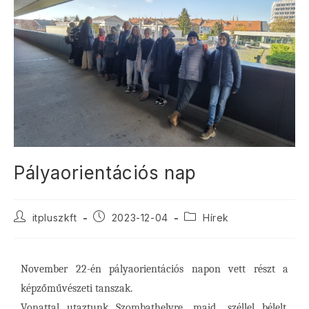
Pályaorientációs nap
itpluszkft
2023-12-04
Hírek
November 22-én pályaorientációs napon vett részt a
képzőművészeti tanszak.
V
onattal utaztunk Szombathelyre, majd „széllel bélelt,