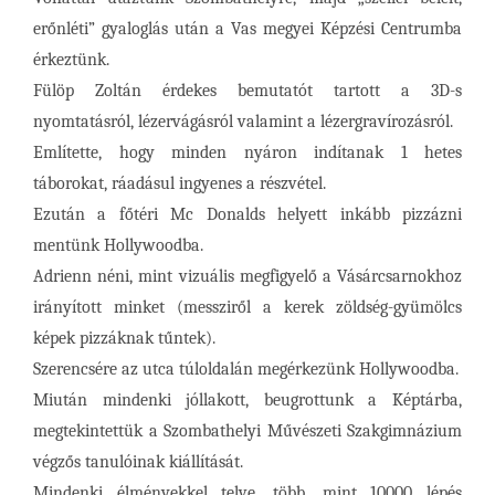
erőnléti” gyaloglás után a Vas megyei Képzési Centrumba
érkeztünk.
Fülöp Zoltán érdekes bemutatót tartott a 3D-s
nyomtatásról, lézervágásról valamint a lézergravírozásról.
Említette, hogy minden nyáron indítanak 1 hetes
táborokat, ráadásul ingyenes a részvétel.
Ezután a főtéri Mc Donalds helyett inkább pizzázni
mentünk Hollywoodba.
Adrienn néni, mint vizuális megfigyelő a Vásárcsarnokhoz
irányított minket (messziről a kerek zöldség-gyümölcs
képek pizzáknak tűntek).
Szerencsére az utca túloldalán megérkezünk Hollywoodba.
Miután mindenki jóllakott, beugrottunk a Képtárba,
megtekintettük a Szombathelyi Művészeti Szakgimnázium
végzős tanulóinak kiállítását.
Mindenki élményekkel telve, több, mint 10000 lépés