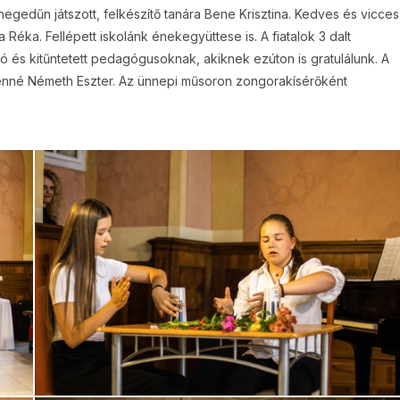
egedűn játszott, felkészítő tanára Bene Krisztina. Kedves és vicces
 Réka. Fellépett iskolánk énekegyüttese is. A fiatalok 3 dalt
ló és kitűntetett pedagógusoknak, akiknek ezúton is gratulálunk. A
yénné Németh Eszter. Az ünnepi műsoron zongorakísérőként