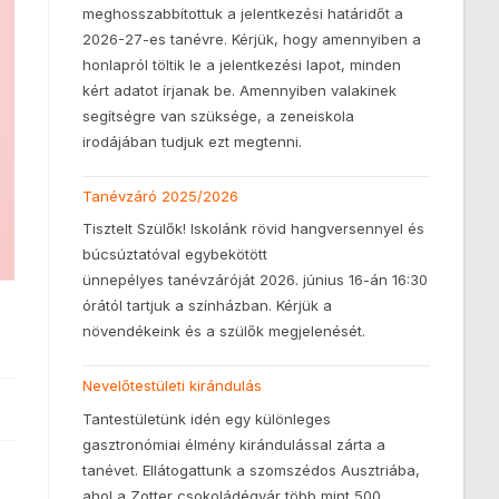
meghosszabbítottuk a jelentkezési határidőt a
2026-27-es tanévre. Kérjük, hogy amennyiben a
honlapról töltik le a jelentkezési lapot, minden
kért adatot írjanak be. Amennyiben valakinek
segítségre van szüksége, a zeneiskola
irodájában tudjuk ezt megtenni.
Tanévzáró 2025/2026
Tisztelt Szülők! Iskolánk rövid hangversennyel és
búcsúztatóval egybekötött
ünnepélyes tanévzáróját 2026. június 16-án 16:30
órától tartjuk a színházban. Kérjük a
növendékeink és a szülők megjelenését.
Nevelőtestületi kirándulás
Tantestületünk idén egy különleges
gasztronómiai élmény kirándulással zárta a
tanévet. Ellátogattunk a szomszédos Ausztriába,
ahol a Zotter csokoládégyár több mint 500