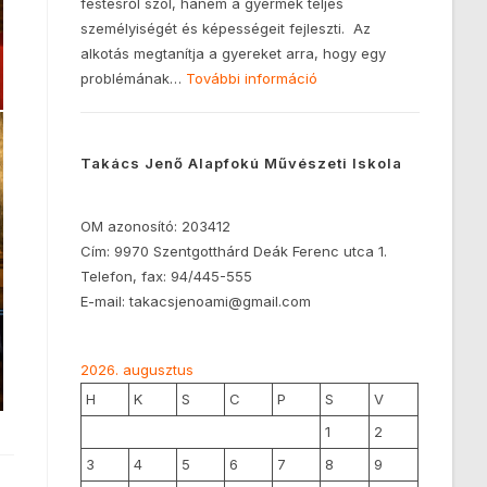
festésről szól, hanem a gyermek teljes
személyiségét és képességeit fejleszti. Az
alkotás megtanítja a gyereket arra, hogy egy
problémának…
További információ
Takács Jenő Alapfokú Művészeti Iskola
OM azonosító: 203412
Cím: 9970 Szentgotthárd Deák Ferenc utca 1.
Telefon, fax: 94/445-555
E-mail: takacsjenoami@gmail.com
2026. augusztus
H
K
S
C
P
S
V
1
2
3
4
5
6
7
8
9