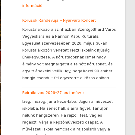
információ
Kórusok Randevúja – Nyárváró Koncert
Kórustalálkozó a színházban Szentgotthárd Város
Vegyeskara és a Pannon Kapu Kulturális
Egyesület szervezésében 2026. május 30-án
kórustalálkozón vehetett részt iskolánk Ifjúsági
Énekegyüttese. A kórustagoknak ismét nagy
élmény volt meghallgatni a felnőtt kórusokat, és
együtt énekelni velük úgy, hogy közel 90 ember
hangja csendült fel egyszerre a közös dalban.
Beiratkozás 2026-27-es tanévre
Izeg, mozog, jár a keze-lába, Jöjjön a művészeti
iskolába. Ha zenét hall, s arra figyel, Tanuljon
nálunk hangszeren. Ha rajzol, fest, vág és
ragaszt, Várja a képzőművészeti csapat. A
művészeti iskola nemcsak a rajzolásról vagy a