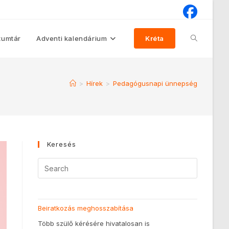
umtár
Adventi kalendárium
Kréta
>
Hírek
>
Pedagógusnapi ünnepség
Keresés
Beiratkozás meghosszabítása
Több szülő kérésére hivatalosan is