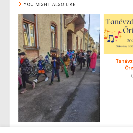
YOU MIGHT ALSO LIKE
Tanévz
Őri
Farsangi mulatság