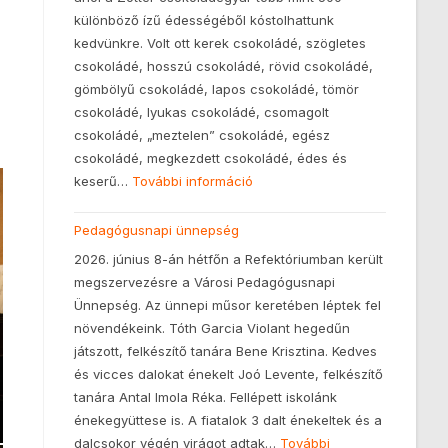
különböző ízű édességéből kóstolhattunk
kedvünkre. Volt ott kerek csokoládé, szögletes
csokoládé, hosszú csokoládé, rövid csokoládé,
gömbölyű csokoládé, lapos csokoládé, tömör
csokoládé, lyukas csokoládé, csomagolt
csokoládé, „meztelen” csokoládé, egész
csokoládé, megkezdett csokoládé, édes és
keserű…
További információ
Pedagógusnapi ünnepség
2026. június 8-án hétfőn a Refektóriumban került
megszervezésre a Városi Pedagógusnapi
Ünnepség. Az ünnepi műsor keretében léptek fel
növendékeink. Tóth Garcia Violant hegedűn
játszott, felkészítő tanára Bene Krisztina. Kedves
és vicces dalokat énekelt Joó Levente, felkészítő
tanára Antal Imola Réka. Fellépett iskolánk
énekegyüttese is. A fiatalok 3 dalt énekeltek és a
dalcsokor végén virágot adtak…
További