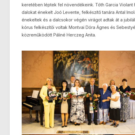
keretében léptek fel növendékeink. Tóth Garcia Violant h
dalokat énekelt Joó Levente, felkészítő tanára Antal Imola
énekeltek és a dalcsokor végén virágot adtak át a jubilá
kórus felkészítői voltak Montvai Dóra Ágnes és Sebest
közreműködött Páliné Herczeg Anita.