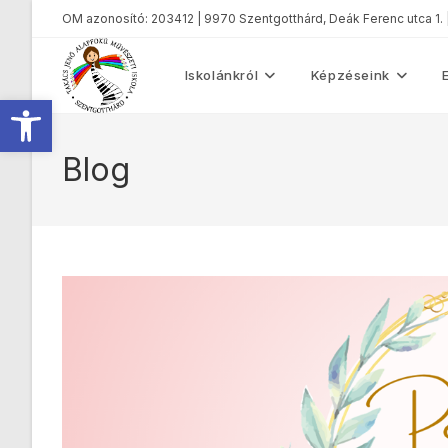
OM azonosító: 203412 | 9970 Szentgotthárd, Deák Ferenc utca 1.
Iskolánkról
Képzéseink
Eszköztár megnyitása
Blog