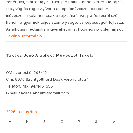
zenét hall, s arra figyel, Tanuljon nálunk hangszeren. Ha rajzol,
fest, vág és ragaszt, Várja a képzőművészeti csapat. A
művészeti iskola nemcsak a rajzolásról vagy a festésről szól,
hanem a gyermek teljes személyiségét és képességeit fejleszti.
Az alkotás megtanítja a gyereket arra, hogy egy problémának…
További információ
Takács Jenő Alapfokú Művészeti Iskola
OM azonosító: 203412
Cím: 9970 Szentgotthárd Deák Ferenc utca 1.
Telefon, fax: 94/445-555
E-mail: takacsjenoami@gmail.com
2026. augusztus
H
K
S
C
P
S
V