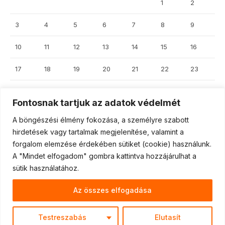
1
2
3
4
5
6
7
8
9
10
11
12
13
14
15
16
17
18
19
20
21
22
23
24
25
26
27
28
29
30
Fontosnak tartjuk az adatok védelmét
31
A böngészési élmény fokozása, a személyre szabott
hirdetések vagy tartalmak megjelenítése, valamint a
forgalom elemzése érdekében sütiket (cookie) használunk.
« jún
A "Mindet elfogadom" gombra kattintva hozzájárulhat a
sütik használatához.
Az összes elfogadása
Partners
Press
About
Useful
Testreszabás
Elutasít