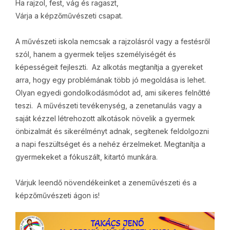
Ha rajzol, fest, vág és ragaszt,
Várja a képzőművészeti csapat.
A művészeti iskola nemcsak a rajzolásról vagy a festésről
szól, hanem a gyermek teljes személyiségét és
képességeit fejleszti. Az alkotás megtanítja a gyereket
arra, hogy egy problémának több jó megoldása is lehet.
Olyan egyedi gondolkodásmódot ad, ami sikeres felnőtté
teszi. A művészeti tevékenység, a zenetanulás vagy a
saját kézzel létrehozott alkotások növelik a gyermek
önbizalmát és sikerélményt adnak, segítenek feldolgozni
a napi feszültséget és a nehéz érzelmeket. Megtanítja a
gyermekeket a fókuszált, kitartó munkára.
Várjuk leendő növendékeinket a zeneművészeti és a
képzőművészeti ágon is!