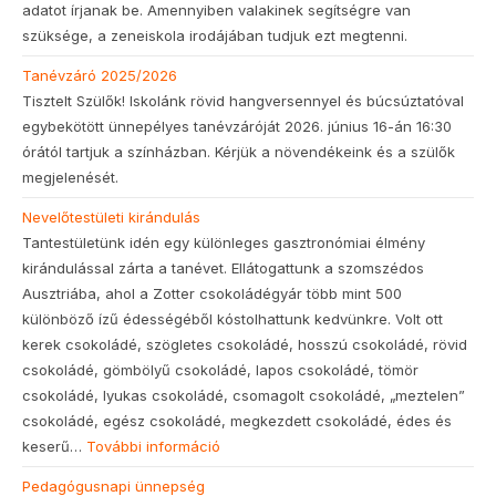
adatot írjanak be. Amennyiben valakinek segítségre van
szüksége, a zeneiskola irodájában tudjuk ezt megtenni.
Tanévzáró 2025/2026
Tisztelt Szülők! Iskolánk rövid hangversennyel és búcsúztatóval
egybekötött ünnepélyes tanévzáróját 2026. június 16-án 16:30
órától tartjuk a színházban. Kérjük a növendékeink és a szülők
megjelenését.
Nevelőtestületi kirándulás
Tantestületünk idén egy különleges gasztronómiai élmény
kirándulással zárta a tanévet. Ellátogattunk a szomszédos
Ausztriába, ahol a Zotter csokoládégyár több mint 500
különböző ízű édességéből kóstolhattunk kedvünkre. Volt ott
kerek csokoládé, szögletes csokoládé, hosszú csokoládé, rövid
csokoládé, gömbölyű csokoládé, lapos csokoládé, tömör
csokoládé, lyukas csokoládé, csomagolt csokoládé, „meztelen”
csokoládé, egész csokoládé, megkezdett csokoládé, édes és
keserű…
További információ
Pedagógusnapi ünnepség