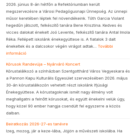
2026. június 8-án hétfőn a Refektóriumban került
megszervezésre a Városi Pedagógusnapi Ünnepség. Az ünnepi
műsor keretében léptek fel növendékeink. Tóth Garcia Violant
hegedűn játszott, felkészítő tanára Bene Krisztina. Kedves és
vicces dalokat énekelt Joó Levente, felkészítő tanára Antal Imola
Réka. Fellépett iskolánk énekegyüttese is. A fiatalok 3 dalt
énekeltek és a dalcsokor végén virágot adtak…
További
információ
Kórusok Randevúja – Nyárváró Koncert
Kórustalálkozó a színházban Szentgotthárd Város Vegyeskara és
a Pannon Kapu Kulturális Egyesület szervezésében 2026. május
30-án kórustalálkozón vehetett részt iskolánk Ifjúsági
Énekegyüttese. A kórustagoknak ismét nagy élmény volt
meghallgatni a felnőtt kórusokat, és együtt énekelni velük úgy,
hogy közel 90 ember hangja csendült fel egyszerre a közös
dalban.
Beiratkozás 2026-27-es tanévre
Izeg, mozog, jár a keze-lába, Jöjjön a művészeti iskolába. Ha