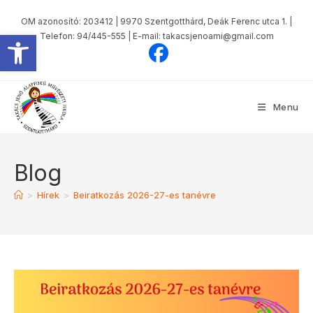
OM azonosító: 203412 | 9970 Szentgotthárd, Deák Ferenc utca 1. |
Eszköztár megnyitása
Telefon: 94/445-555 | E-mail: takacsjenoami@gmail.com
Menu
Blog
>
Hírek
>
Beiratkozás 2026-27-es tanévre