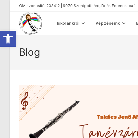
OM azonosító: 203412 | 9970 Szentgotthárd, Deák Ferenc utca 1.
Iskolánkról
Képzéseink
Eszköztár megnyitása
Blog