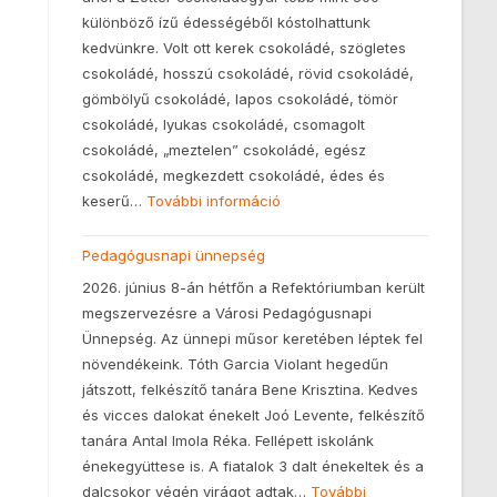
különböző ízű édességéből kóstolhattunk
kedvünkre. Volt ott kerek csokoládé, szögletes
csokoládé, hosszú csokoládé, rövid csokoládé,
gömbölyű csokoládé, lapos csokoládé, tömör
csokoládé, lyukas csokoládé, csomagolt
csokoládé, „meztelen” csokoládé, egész
csokoládé, megkezdett csokoládé, édes és
keserű…
További információ
Pedagógusnapi ünnepség
2026. június 8-án hétfőn a Refektóriumban került
megszervezésre a Városi Pedagógusnapi
Ünnepség. Az ünnepi műsor keretében léptek fel
növendékeink. Tóth Garcia Violant hegedűn
játszott, felkészítő tanára Bene Krisztina. Kedves
és vicces dalokat énekelt Joó Levente, felkészítő
tanára Antal Imola Réka. Fellépett iskolánk
énekegyüttese is. A fiatalok 3 dalt énekeltek és a
dalcsokor végén virágot adtak…
További