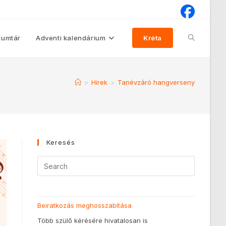
umtár
Adventi kalendárium
Kréta
>
Hírek
>
Tanévzáró hangverseny
Keresés
Beiratkozás meghosszabítása
Több szülő kérésére hivatalosan is