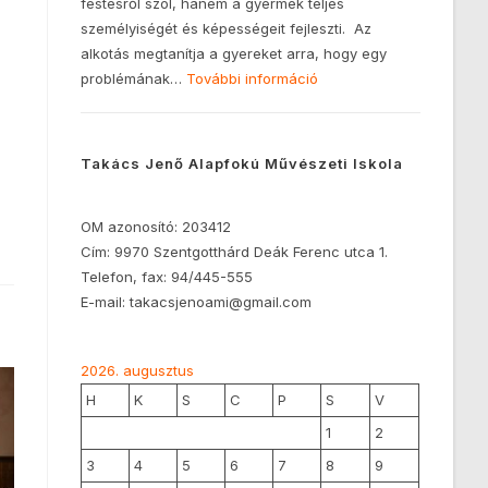
festésről szól, hanem a gyermek teljes
személyiségét és képességeit fejleszti. Az
alkotás megtanítja a gyereket arra, hogy egy
problémának…
További információ
Takács Jenő Alapfokú Művészeti Iskola
OM azonosító: 203412
Cím: 9970 Szentgotthárd Deák Ferenc utca 1.
Telefon, fax: 94/445-555
E-mail: takacsjenoami@gmail.com
2026. augusztus
H
K
S
C
P
S
V
1
2
3
4
5
6
7
8
9