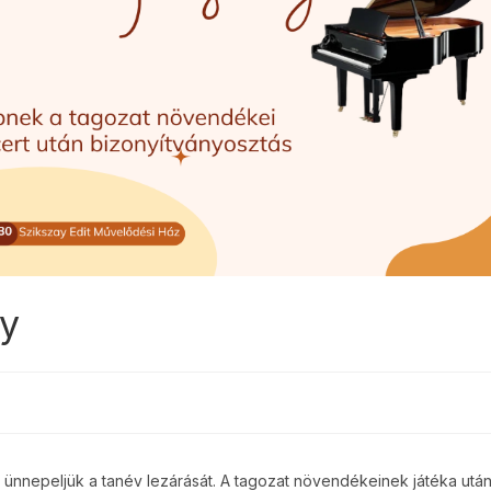
y
ünnepeljük a tanév lezárását. A tagozat növendékeinek játéka utá