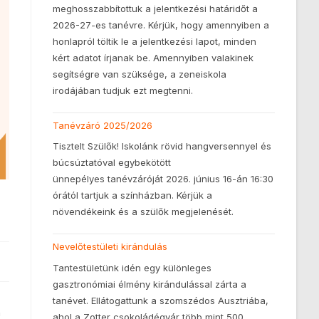
meghosszabbítottuk a jelentkezési határidőt a
2026-27-es tanévre. Kérjük, hogy amennyiben a
honlapról töltik le a jelentkezési lapot, minden
kért adatot írjanak be. Amennyiben valakinek
segítségre van szüksége, a zeneiskola
irodájában tudjuk ezt megtenni.
Tanévzáró 2025/2026
Tisztelt Szülők! Iskolánk rövid hangversennyel és
búcsúztatóval egybekötött
ünnepélyes tanévzáróját 2026. június 16-án 16:30
órától tartjuk a színházban. Kérjük a
növendékeink és a szülők megjelenését.
Nevelőtestületi kirándulás
Tantestületünk idén egy különleges
gasztronómiai élmény kirándulással zárta a
tanévet. Ellátogattunk a szomszédos Ausztriába,
n
ahol a Zotter csokoládégyár több mint 500