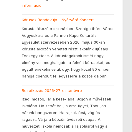
információ
Kórusok Randevúja – Nyárváró Koncert
Kórustalálkozó a színházban Szentgotthárd Város
Vegyeskara és a Pannon Kapu Kulturális
Egyesület szervezésében 2026. május 30-án
kórustalálkozón vehetett részt iskolánk Ifjúsági
Énekegyüttese. A kórustagoknak ismét nagy
élmény volt meghallgatni a felnőtt kórusokat, és
együtt énekelni velük úgy, hogy közel 90 ember
hangja csendült fel egyszerre a közös dalban.
Beiratkozás 2026-27-es tanévre
Izeg, mozog, jár a keze-lába, Jöjjön a művészeti
iskolába. Ha zenét hall, s arra figyel, Tanuljon
nálunk hangszeren. Ha rajzol, fest, vág és
ragaszt, Várja a képzőművészeti csapat. A
művészeti iskola nemcsak a rajzolásról vagy a