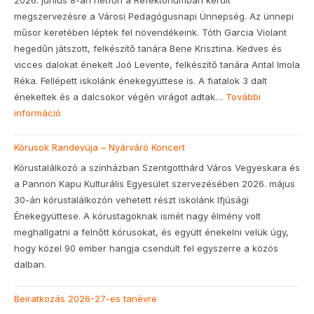
megszervezésre a Városi Pedagógusnapi Ünnepség. Az ünnepi
műsor keretében léptek fel növendékeink. Tóth Garcia Violant
hegedűn játszott, felkészítő tanára Bene Krisztina. Kedves és
vicces dalokat énekelt Joó Levente, felkészítő tanára Antal Imola
Réka. Fellépett iskolánk énekegyüttese is. A fiatalok 3 dalt
énekeltek és a dalcsokor végén virágot adtak…
További
információ
Kórusok Randevúja – Nyárváró Koncert
Kórustalálkozó a színházban Szentgotthárd Város Vegyeskara és
a Pannon Kapu Kulturális Egyesület szervezésében 2026. május
30-án kórustalálkozón vehetett részt iskolánk Ifjúsági
Énekegyüttese. A kórustagoknak ismét nagy élmény volt
meghallgatni a felnőtt kórusokat, és együtt énekelni velük úgy,
hogy közel 90 ember hangja csendült fel egyszerre a közös
dalban.
Beiratkozás 2026-27-es tanévre