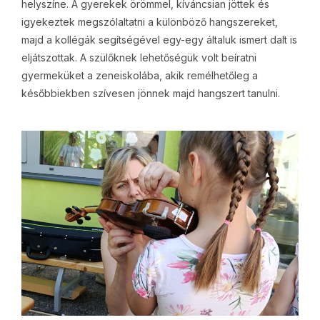
helyszíne. A gyerekek örömmel, kíváncsian jöttek és
igyekeztek megszólaltatni a különböző hangszereket,
majd a kollégák segítségével egy-egy általuk ismert dalt is
eljátszottak. A szülőknek lehetőségük volt beíratni
gyermeküket a zeneiskolába, akik remélhetőleg a
későbbiekben szívesen jönnek majd hangszert tanulni.