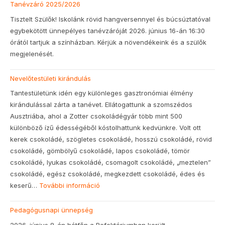
Tanévzáró 2025/2026
Tisztelt Szülők! Iskolánk rövid hangversennyel és búcsúztatóval
egybekötött ünnepélyes tanévzáróját 2026. június 16-án 16:30
órától tartjuk a színházban. Kérjük a növendékeink és a szülők
megjelenését.
Nevelőtestületi kirándulás
Tantestületünk idén egy különleges gasztronómiai élmény
kirándulással zárta a tanévet. Ellátogattunk a szomszédos
Ausztriába, ahol a Zotter csokoládégyár több mint 500
különböző ízű édességéből kóstolhattunk kedvünkre. Volt ott
kerek csokoládé, szögletes csokoládé, hosszú csokoládé, rövid
csokoládé, gömbölyű csokoládé, lapos csokoládé, tömör
csokoládé, lyukas csokoládé, csomagolt csokoládé, „meztelen”
csokoládé, egész csokoládé, megkezdett csokoládé, édes és
keserű…
További információ
Pedagógusnapi ünnepség
2026. június 8-án hétfőn a Refektóriumban került