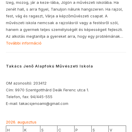
Izeg, mozog, jár a keze-lába, Jöjjön a művészeti iskolába. Ha
zenét hall, s arra figyel, Tanuljon nálunk hangszeren. Ha rajzol,
fest, vág és ragaszt, Várja a képzőművészeti csapat. A
művészeti iskola nemcsak a rajzolásról vagy a festésről szól,
hanem a gyermek teljes személyiségét és képességeit fejleszti.
Az alkotás megtanítja a gyereket arra, hogy egy problémának…
További információ
Takács Jenő Alapfokú Művészeti Iskola
OM azonosító: 203412
Cím: 9970 Szentgotthárd Deák Ferenc utca 1.
Telefon, fax: 94/445-555
E-mail: takacsjenoami@gmail.com
2026. augusztus
H
K
S
C
P
S
V