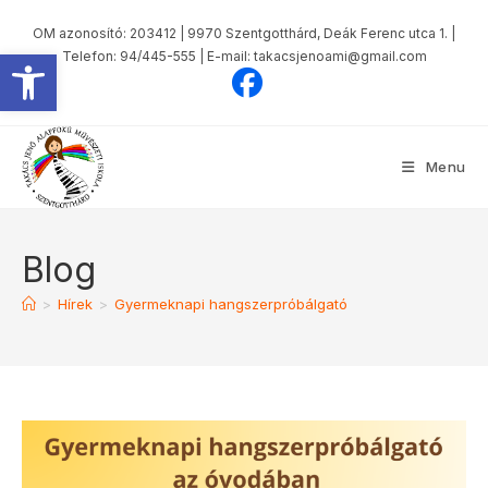
OM azonosító: 203412 | 9970 Szentgotthárd, Deák Ferenc utca 1. |
Eszköztár megnyitása
Telefon: 94/445-555 | E-mail: takacsjenoami@gmail.com
Menu
Blog
>
Hírek
>
Gyermeknapi hangszerpróbálgató