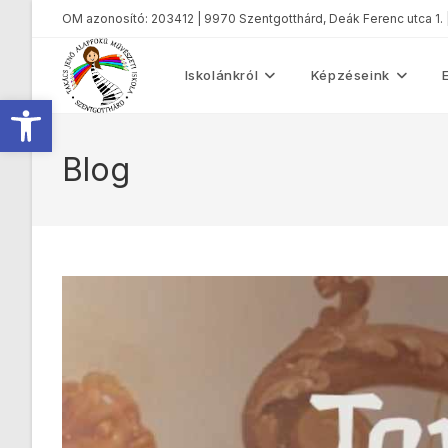
OM azonosító: 203412 | 9970 Szentgotthárd, Deák Ferenc utca 1.
Iskolánkról
Képzéseink
Eszköztár megnyitása
Blog