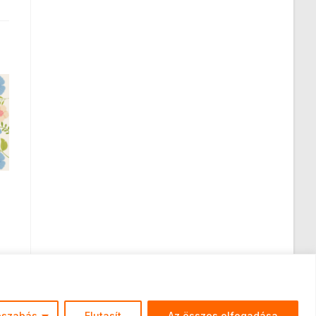
e
eszabás
Elutasít
Az összes elfogadása