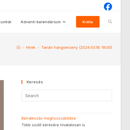
umtár
Adventi kalendárium
Kréta
>
Hírek
>
Tanári hangverseny (2024.03.18. 18:00)
Keresés
Beiratkozás meghosszabítása
Több szülő kérésére hivatalosan is