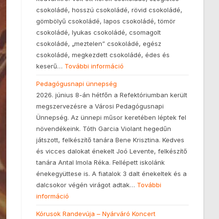
csokoládé, hosszú csokoládé, rövid csokoládé,
gömbölyű csokoládé, lapos csokoládé, tömör
csokoládé, lyukas csokoládé, csomagolt
csokoládé, „meztelen” csokoládé, egész
csokoládé, megkezdett csokoládé, édes és
keserű…
További információ
Pedagógusnapi ünnepség
2026. június 8-án hétfőn a Refektóriumban került
megszervezésre a Városi Pedagógusnapi
Ünnepség. Az ünnepi műsor keretében léptek fel
növendékeink. Tóth Garcia Violant hegedűn
játszott, felkészítő tanára Bene Krisztina. Kedves
és vicces dalokat énekelt Joó Levente, felkészítő
tanára Antal Imola Réka. Fellépett iskolánk
énekegyüttese is. A fiatalok 3 dalt énekeltek és a
dalcsokor végén virágot adtak…
További
információ
Kórusok Randevúja – Nyárváró Koncert