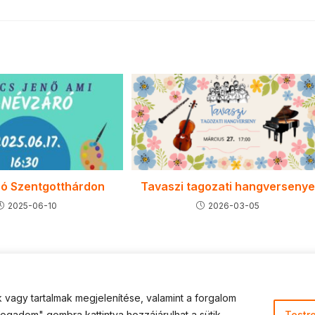
ó Szentgotthárdon
Tavaszi tagozati hangverseny
2025-06-10
2026-03-05
vagy tartalmak megjelenítése, valamint a forgalom
ogadom" gombra kattintva hozzájárulhat a sütik
Testr