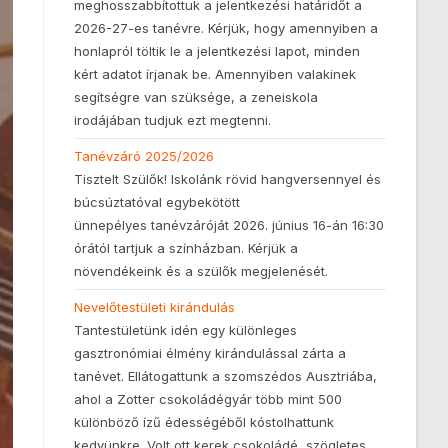
meghosszabbítottuk a jelentkezési határidőt a
2026-27-es tanévre. Kérjük, hogy amennyiben a
honlapról töltik le a jelentkezési lapot, minden
kért adatot írjanak be. Amennyiben valakinek
segítségre van szüksége, a zeneiskola
irodájában tudjuk ezt megtenni.
Tanévzáró 2025/2026
Tisztelt Szülők! Iskolánk rövid hangversennyel és
búcsúztatóval egybekötött
ünnepélyes tanévzáróját 2026. június 16-án 16:30
órától tartjuk a színházban. Kérjük a
növendékeink és a szülők megjelenését.
Nevelőtestületi kirándulás
Tantestületünk idén egy különleges
gasztronómiai élmény kirándulással zárta a
tanévet. Ellátogattunk a szomszédos Ausztriába,
ahol a Zotter csokoládégyár több mint 500
különböző ízű édességéből kóstolhattunk
kedvünkre. Volt ott kerek csokoládé, szögletes