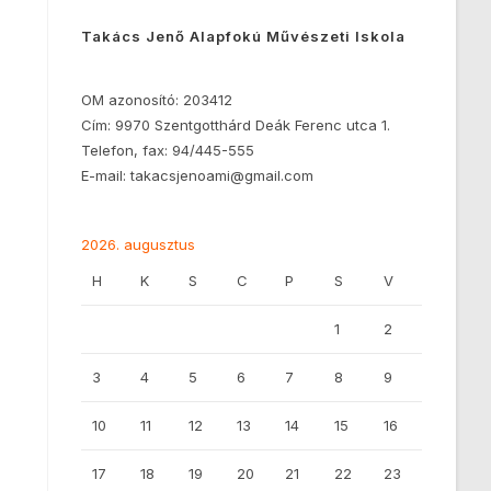
Takács Jenő Alapfokú Művészeti Iskola
OM azonosító: 203412
Cím: 9970 Szentgotthárd Deák Ferenc utca 1.
Telefon, fax: 94/445-555
E-mail: takacsjenoami@gmail.com
2026. augusztus
H
K
S
C
P
S
V
1
2
3
4
5
6
7
8
9
10
11
12
13
14
15
16
17
18
19
20
21
22
23