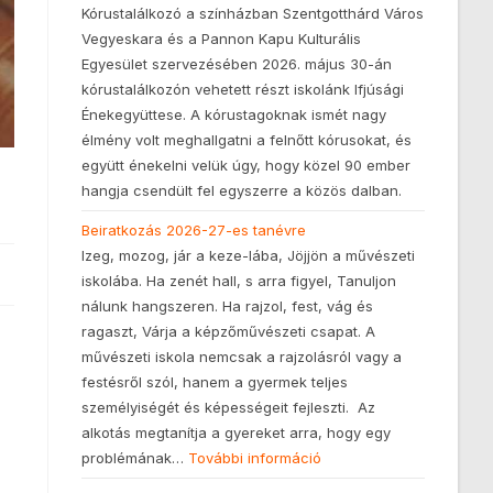
Kórustalálkozó a színházban Szentgotthárd Város
Vegyeskara és a Pannon Kapu Kulturális
Egyesület szervezésében 2026. május 30-án
kórustalálkozón vehetett részt iskolánk Ifjúsági
Énekegyüttese. A kórustagoknak ismét nagy
élmény volt meghallgatni a felnőtt kórusokat, és
együtt énekelni velük úgy, hogy közel 90 ember
hangja csendült fel egyszerre a közös dalban.
Beiratkozás 2026-27-es tanévre
Izeg, mozog, jár a keze-lába, Jöjjön a művészeti
iskolába. Ha zenét hall, s arra figyel, Tanuljon
nálunk hangszeren. Ha rajzol, fest, vág és
ragaszt, Várja a képzőművészeti csapat. A
művészeti iskola nemcsak a rajzolásról vagy a
festésről szól, hanem a gyermek teljes
személyiségét és képességeit fejleszti. Az
alkotás megtanítja a gyereket arra, hogy egy
problémának…
További információ