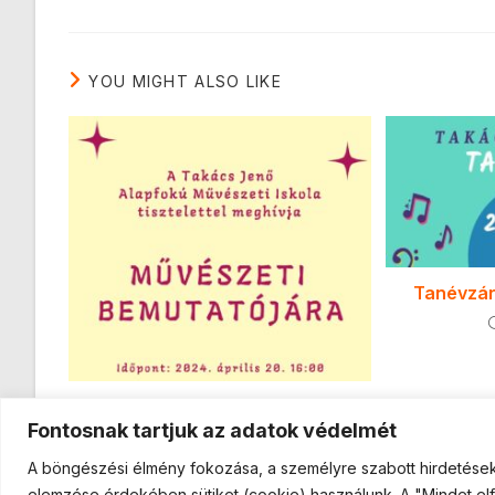
YOU MIGHT ALSO LIKE
Tanévzár
Művészeti bemutató
Fontosnak tartjuk az adatok védelmét
2024-03-27
A böngészési élmény fokozása, a személyre szabott hirdetések 
elemzése érdekében sütiket (cookie) használunk. A "Mindet elf