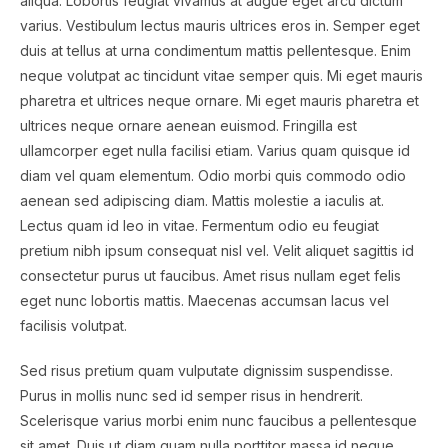
aliqua. Lobortis feugiat vivamus at augue eget arcu dictum
varius. Vestibulum lectus mauris ultrices eros in. Semper eget
duis at tellus at urna condimentum mattis pellentesque. Enim
neque volutpat ac tincidunt vitae semper quis. Mi eget mauris
pharetra et ultrices neque ornare. Mi eget mauris pharetra et
ultrices neque ornare aenean euismod. Fringilla est
ullamcorper eget nulla facilisi etiam. Varius quam quisque id
diam vel quam elementum. Odio morbi quis commodo odio
aenean sed adipiscing diam. Mattis molestie a iaculis at.
Lectus quam id leo in vitae. Fermentum odio eu feugiat
pretium nibh ipsum consequat nisl vel. Velit aliquet sagittis id
consectetur purus ut faucibus. Amet risus nullam eget felis
eget nunc lobortis mattis. Maecenas accumsan lacus vel
facilisis volutpat.
Sed risus pretium quam vulputate dignissim suspendisse.
Purus in mollis nunc sed id semper risus in hendrerit.
Scelerisque varius morbi enim nunc faucibus a pellentesque
sit amet. Duis ut diam quam nulla porttitor massa id neque.