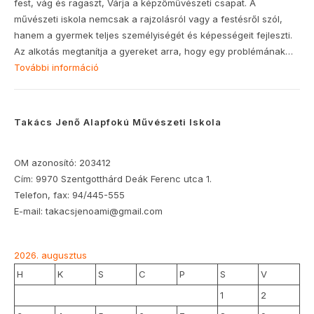
fest, vág és ragaszt, Várja a képzőművészeti csapat. A
művészeti iskola nemcsak a rajzolásról vagy a festésről szól,
hanem a gyermek teljes személyiségét és képességeit fejleszti.
Az alkotás megtanítja a gyereket arra, hogy egy problémának…
További információ
:
Beiratkozás
2026-
27-
Takács Jenő Alapfokú Művészeti Iskola
es
tanévre
OM azonosító: 203412
Cím: 9970 Szentgotthárd Deák Ferenc utca 1.
Telefon, fax: 94/445-555
E-mail: takacsjenoami@gmail.com
2026. augusztus
H
K
S
C
P
S
V
1
2