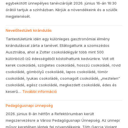
egybekötött ünnepélyes tanévzáróját 2026. június 16-án 16:30
órától tartjuk a színházban. Kérjük a növendékeink és a szülők
megjelenését.
Nevelőtestületi kirándulás
Tantestületünk idén egy különleges gasztronómiai élmény
kirándulással zárta a tanévet. Ellátogattunk a szomszédos
Ausztriába, ahol a Zotter csokoládégyár több mint 500
különböző ízű édességéből kóstolhattunk kedvünkre. Volt ott
kerek csokoládé, szögletes csokoládé, hosszú csokoládé, rövid
csokoládé, gömbölyű csokoládé, lapos csokoládé, tömör
csokoládé, lyukas csokoládé, csomagolt csokoládé, „meztelen”
csokoládé, egész csokoládé, megkezdett csokoládé, édes és
keserű…
További információ
:
Nevelőtestületi
Pedagógusnapi ünnepség
kirándulás
2026. június 8-án hétfőn a Refektóriumban került
megszervezésre a Városi Pedagógusnapi Ünnepség. Az ünnepi
műsor keretében léptek fel növendékeink. Tóth Garcia Violant