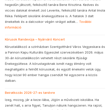
hegedűn játszott, felkészítő tanára Bene Krisztina. Kedves és
vicces dalokat énekelt Joó Levente, felkészítő tanára Antal Imola
Réka. Fellépett iskolánk énekegyüttese is. A fiatalok 3 dalt
énekeltek és a dalcsokor végén virágot adtak…
További
információ
:
Pedagógusnapi
Kórusok Randevúja – Nyárváró Koncert
ünnepség
Kórustalálkozó a színházban Szentgotthárd Város Vegyeskara és
a Pannon Kapu Kulturális Egyesület szervezésében 2026. május
30-án kórustalálkozón vehetett részt iskolánk Ifjúsági
Énekegyüttese. A kórustagoknak ismét nagy élmény volt
meghallgatni a felnőtt kórusokat, és együtt énekelni velük úgy,
hogy közel 90 ember hangja csendült fel egyszerre a közös
dalban.
Beiratkozás 2026-27-es tanévre
Izeg, mozog, jár a keze-lába, Jöjjön a művészeti iskolába. Ha
zenét hall, s arra figyel, Tanuljon nálunk hangszeren. Ha rajzol,