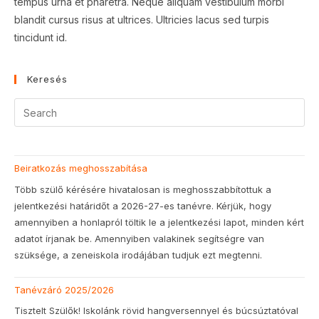
tempus urna et pharetra. Neque aliquam vestibulum morbi
blandit cursus risus at ultrices. Ultricies lacus sed turpis
tincidunt id.
Keresés
Beiratkozás meghosszabítása
Több szülő kérésére hivatalosan is meghosszabbítottuk a
jelentkezési határidőt a 2026-27-es tanévre. Kérjük, hogy
amennyiben a honlapról töltik le a jelentkezési lapot, minden kért
adatot írjanak be. Amennyiben valakinek segítségre van
szüksége, a zeneiskola irodájában tudjuk ezt megtenni.
Tanévzáró 2025/2026
Tisztelt Szülők! Iskolánk rövid hangversennyel és búcsúztatóval