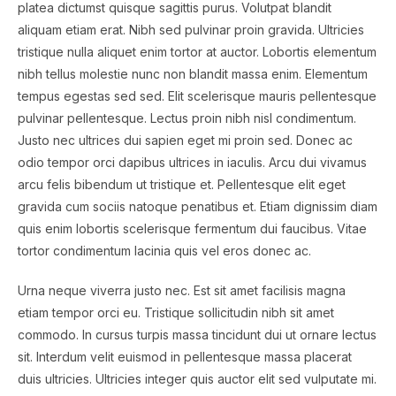
platea dictumst quisque sagittis purus. Volutpat blandit
aliquam etiam erat. Nibh sed pulvinar proin gravida. Ultricies
tristique nulla aliquet enim tortor at auctor. Lobortis elementum
nibh tellus molestie nunc non blandit massa enim. Elementum
tempus egestas sed sed. Elit scelerisque mauris pellentesque
pulvinar pellentesque. Lectus proin nibh nisl condimentum.
Justo nec ultrices dui sapien eget mi proin sed. Donec ac
odio tempor orci dapibus ultrices in iaculis. Arcu dui vivamus
arcu felis bibendum ut tristique et. Pellentesque elit eget
gravida cum sociis natoque penatibus et. Etiam dignissim diam
quis enim lobortis scelerisque fermentum dui faucibus. Vitae
tortor condimentum lacinia quis vel eros donec ac.
Urna neque viverra justo nec. Est sit amet facilisis magna
etiam tempor orci eu. Tristique sollicitudin nibh sit amet
commodo. In cursus turpis massa tincidunt dui ut ornare lectus
sit. Interdum velit euismod in pellentesque massa placerat
duis ultricies. Ultricies integer quis auctor elit sed vulputate mi.