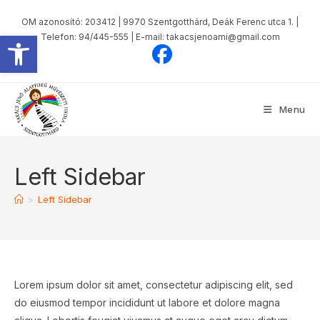
Skip
OM azonosító: 203412 | 9970 Szentgotthárd, Deák Ferenc utca 1. |
to
Eszköztár megnyitása
Telefon: 94/445-555 | E-mail: takacsjenoami@gmail.com
content
Menu
Left Sidebar
>
Left Sidebar
Lorem ipsum dolor sit amet, consectetur adipiscing elit, sed
do eiusmod tempor incididunt ut labore et dolore magna